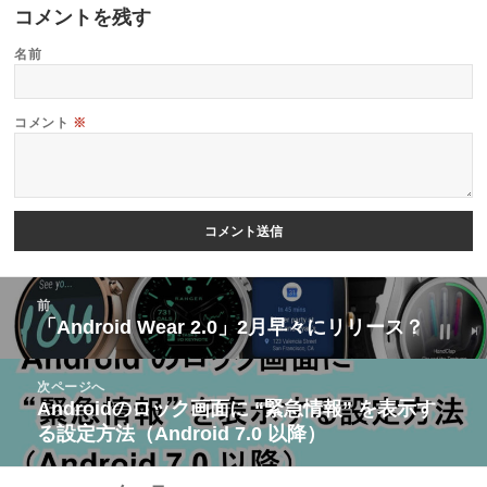
コメントを残す
名前
コメント
※
投
前
稿
「Android Wear 2.0」2月早々にリリース？
前
ナ
の
ビ
次ページへ
投
Androidのロック画面に “緊急情報” を表示す
次
ゲ
稿:
る設定方法（Android 7.0 以降）
の
ー
投
シ