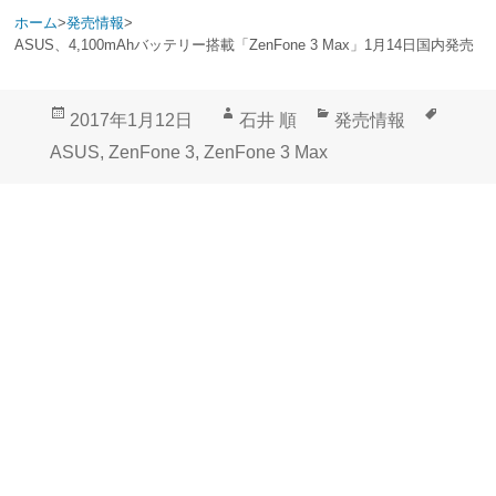
ホーム
>
発売情報
>
ASUS、4,100mAhバッテリー搭載「ZenFone 3 Max」1月14日国内発売
投
作
カ
タ
2017年1月12日
石井 順
発売情報
稿
成
テ
グ
ASUS
,
ZenFone 3
,
ZenFone 3 Max
日:
者
ゴ
リ
ー