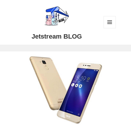
メニュ
Jetstream BLOG
ーとウ
ィジェ
ット