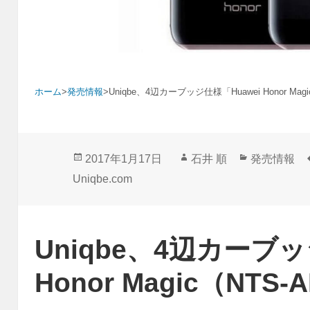
ホーム
>
発売情報
>
Uniqbe、4辺カーブッジ仕様「Huawei Honor Mag
投
作
カ
2017年1月17日
石井 順
発売情報
稿
成
テ
Uniqbe.com
日:
者
ゴ
リ
ー
Uniqbe、4辺カーブッ
Honor Magic（NTS