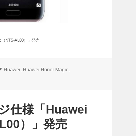
ic（NTS-AL00）」発売
タ
Huawei
,
Huawei Honor Magic
,
グ
ジ仕様「Huawei
-AL00）」発売