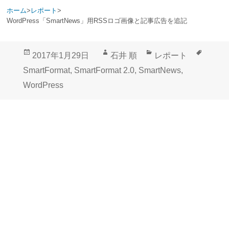
ホーム
>
レポート
>
WordPress「SmartNews」用RSSロゴ画像と記事広告を追記
投
作
カ
タ
2017年1月29日
石井 順
レポート
稿
成
テ
グ
SmartFormat
,
SmartFormat 2.0
,
SmartNews
,
日:
者
ゴ
WordPress
リ
ー