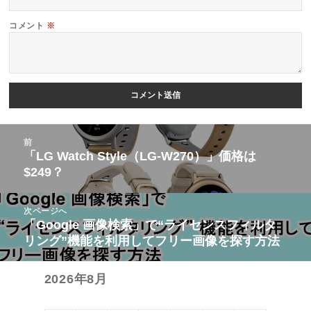
コメント
※
投
前
稿
「LG Watch Style（LG-W270）」価格は
前
$249？
ナ
の
ビ
投
次ページへ
ゲ
稿:
「Google 画像検索」で“ライセンスフィルタ
次
ー
リング”機能を利用してフリー画像を探す方法
の
シ
投
ョ
2026年8月
稿:
ン