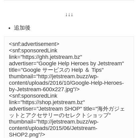
↓↓↓
追加後
<snf:advertisement>

<snf:sponsoredLink 
link="https://ghh.jetstream.bz" 
advertiser="Google Help Heroes by Jetstream" 
title="Google サービスの Help ＆ Tips" 
thumbnail="http://jetstream.buzz/wp-
content/uploads/2016/10/Google-Help-Heroes-
by-Jetstream-600x227.jpg"/>

<snf:sponsoredLink 
link="https://shop.jetstream.bz" 
advertiser="Jetstream SHOP" title="海外ガジェ
ットとアクセサリーのセレクトショップ" 
thumbnail="http://jetstream.buzz/wp-
content/uploads/2015/06/Jetstream-
SHOP2.png"/>
