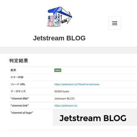
メニュ
Jetstream BLOG
ーとウ
ィジェ
ット