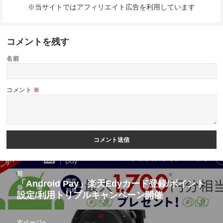
※当サイトではアフィリエイト広告を利用しています
コメントを残す
名前
コメント
※
投
前
稿
「Android Pay」楽天Edyカード登録/ポイント
前
設定/利用トリプルキャンペーン開催
ナ
の
ビ
投
次ページへ