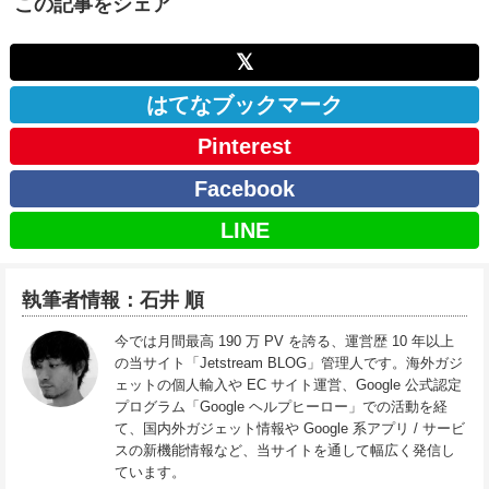
この記事をシェア
𝕏
はてなブックマーク
Pinterest
Facebook
LINE
執筆者情報：石井 順
今では月間最高 190 万 PV を誇る、運営歴 10 年以上
の当サイト「Jetstream BLOG」管理人です。海外ガジ
ェットの個人輸入や EC サイト運営、Google 公式認定
プログラム「Google ヘルプヒーロー」での活動を経
て、国内外ガジェット情報や Google 系アプリ / サービ
スの新機能情報など、当サイトを通して幅広く発信し
ています。