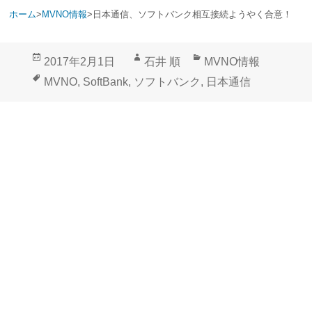
ホーム
>
MVNO情報
>
日本通信、ソフトバンク相互接続ようやく合意！
投
作
カ
2017年2月1日
石井 順
MVNO情報
稿
成
テ
タ
MVNO
,
SoftBank
,
ソフトバンク
,
日本通信
日:
者
ゴ
グ
リ
ー