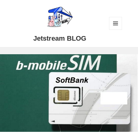
メニュ
Jetstream BLOG
ーとウ
ィジェ
ット