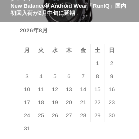
ゲ
稿:
New Balance初Android Wear「RunIQ」国内
次
ー
初回入荷が2月中旬に延期
の
シ
投
ョ
2026年8月
稿:
ン
月
火
水
木
金
土
日
1
2
3
4
5
6
7
8
9
10
11
12
13
14
15
16
17
18
19
20
21
22
23
24
25
26
27
28
29
30
31