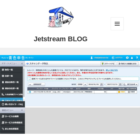
メニュ
Jetstream BLOG
ーとウ
ィジェ
ット