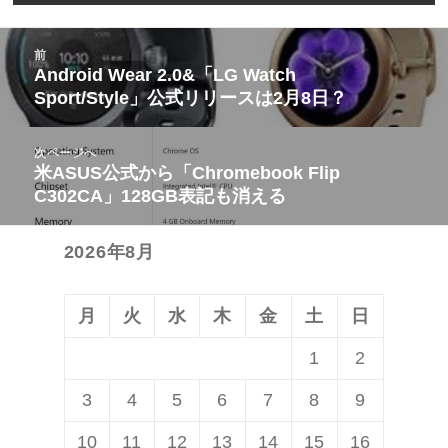
投
前
稿
Android Wear 2.0&「LG Watch
前
Sport/Style」公式リリースは2月8日？
ナ
の
ビ
投
次ページへ
ゲ
稿:
米ASUS公式から「Chromebook Flip
次
ー
C302CA」128GB表記も消える
の
シ
投
ョ
2026年8月
稿:
ン
月
火
水
木
金
土
日
1
2
3
4
5
6
7
8
9
10
11
12
13
14
15
16