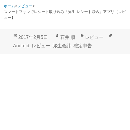
ホーム
>
レビュー
>
スマートフォンでレシート取り込み「弥生 レシート取込」アプリ【レビ
ュー】
投
作
カ
タ
2017年2月5日
石井 順
レビュー
稿
成
テ
グ
Android
,
レビュー
,
弥生会計
,
確定申告
日:
者
ゴ
リ
ー