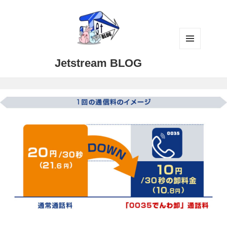
メニュ
Jetstream BLOG
ーとウ
ィジェ
ット