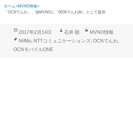
ホーム
>
MVNO情報
>
「OCNでんわ」、他MVNOに「0035でんわ卸」として提供
投
作
カ
2017年2月14日
石井 順
MVNO情報
稿
成
テ
タ
NifMo
,
NTTコミュニケーションズ
,
OCNでんわ
,
日:
者
ゴ
グ
OCNモバイルONE
リ
ー