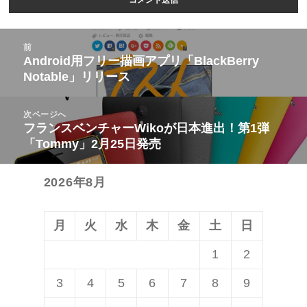
投
前
稿
Android用フリー描画アプリ「BlackBerry
前
Notable」リリース
ナ
の
ビ
投
次ページへ
ゲ
稿:
フランスベンチャーWikoが日本進出！第1弾
次
ー
「Tommy」2月25日発売
の
シ
投
ョ
2026年8月
稿:
ン
月
火
水
木
金
土
日
1
2
3
4
5
6
7
8
9