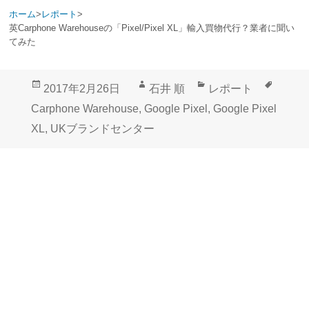
ホーム
>
レポート
>
英Carphone Warehouseの「Pixel/Pixel XL」輸入買物代行？業者に聞い
てみた
投
作
カ
タ
2017年2月26日
石井 順
レポート
稿
成
テ
グ
Carphone Warehouse
,
Google Pixel
,
Google Pixel
日:
者
ゴ
XL
,
UKブランドセンター
リ
ー