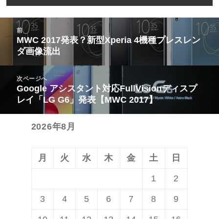
投
前
稿
MWC 2017発表？新型Xperia 4機種プレスレン
前
ダ画像流出
ナ
の
ビ
投
次ページへ
ゲ
稿:
Google アシスタント対応FullVisionディスプ
次
ー
レイ「LG G6」発表【MWC 2017】
の
シ
投
ョ
2026年8月
稿:
ン
月
火
水
木
金
土
日
1
2
3
4
5
6
7
8
9