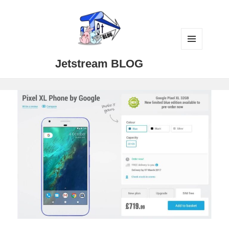
メニュ
Jetstream BLOG
ーとウ
ィジェ
ット