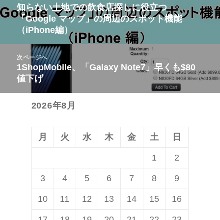
稿
知らない土地での飲食店探しに役立つ
前
「Google マップ」の周辺のスポット機能
ナ
の
（iPhone編）
ビ
投
ゲ
稿:
次ページへ
ー
1ShopMobile、「Galaxy Note7」早くも$80
次
シ
値下げ
の
ョ
投
ン
2026年8月
稿:
月
火
水
木
金
土
日
1
2
3
4
5
6
7
8
9
10
11
12
13
14
15
16
17
18
19
20
21
22
23