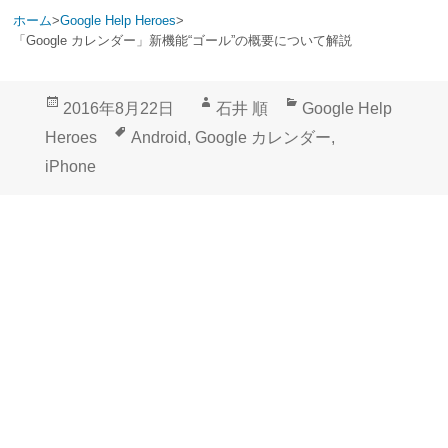
ホーム
>
Google Help Heroes
>
「Google カレンダー」新機能“ゴール”の概要について解説
投
作
カ
2016年8月22日
石井 順
Google Help
稿
成
テ
タ
Heroes
Android
,
Google カレンダー
,
日:
者
ゴ
グ
iPhone
リ
ー