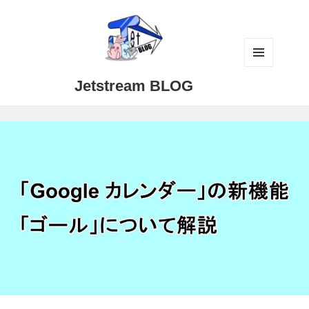
メニュ
Jetstream BLOG
ーとウ
ィジェ
ット