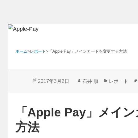
ホーム
>
レポート
>
「Apple Pay」メインカードを変更する方法
投
作
カ
2017年3月2日
石井 順
レポート
稿
成
テ
日:
者
ゴ
リ
「Apple Pay」メ
ー
方法