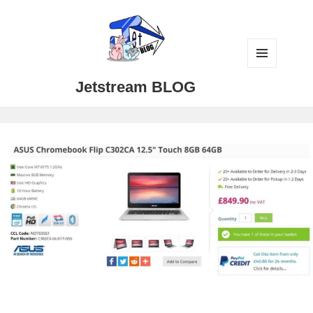
メニュ
Jetstream BLOG
ーとウ
ィジェ
ット