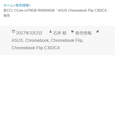
ホーム
>
発売情報
>
英CCLでCore m7/8GB RAM/64GB「ASUS Chromebook Flip C302CA」
発売
投
作
カ
タ
2017年3月2日
石井 順
発売情報
稿
成
テ
グ
ASUS
,
Chromebook
,
Chromebook Flip
,
日:
者
ゴ
Chromebook Flip C302CA
リ
ー