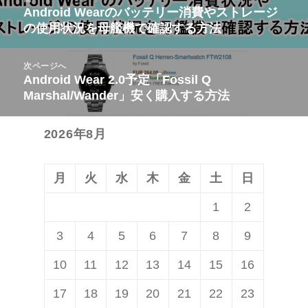
稿
Android Wearのバッテリー消費やストレージ
前
の使用状況を母艦機で確認する方法
ナ
の
ビ
投
次ページへ
ゲ
稿:
Android Wear 2.0予定「Fossil Q
次
ー
Marshal/Wander」安く購入する方法
の
シ
投
ョ
2026年8月
稿:
ン
月
火
水
木
金
土
日
1
2
3
4
5
6
7
8
9
10
11
12
13
14
15
16
17
18
19
20
21
22
23