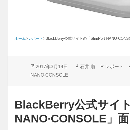
ホーム
>
レポート
>
BlackBerry公式サイトの「SlimPort NANO∙CO
投
作
カ
2017年3月14日
石井 順
レポート
稿
成
テ
NANO∙CONSOLE
日:
者
ゴ
リ
ー
BlackBerry公式サイト
NANO∙CONSOLE」