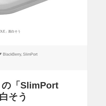
NSOLE」面白そう
タ
BlackBerry
,
SlimPort
グ
の「SlimPort
面白そう