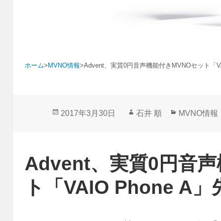
ホーム
>
MVNO情報
>
Advent、実質0円音声機能付きMVNOセット「VA
投
作
カ
2017年3月30日
石井 順
MVNO情報
稿
成
テ
日:
者
ゴ
リ
Advent、実質0円音
ー
ト「VAIO Phone 