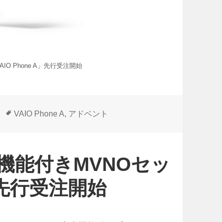
IO Phone A」先行受注開始
タ
VAIO Phone A
,
アドベント
グ
声機能付きMVNOセッ
A」先行受注開始