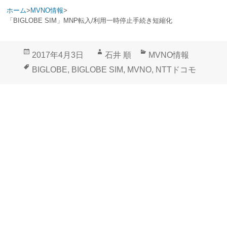
ホーム
>
MVNO情報
>
「BIGLOBE SIM」MNP転入/利用一時停止手続き短縮化
投
作
カ
2017年4月3日
石井 順
MVNO情報
稿
成
テ
タ
BIGLOBE
,
BIGLOBE SIM
,
MVNO
,
NTTドコモ
日:
者
ゴ
グ
リ
ー