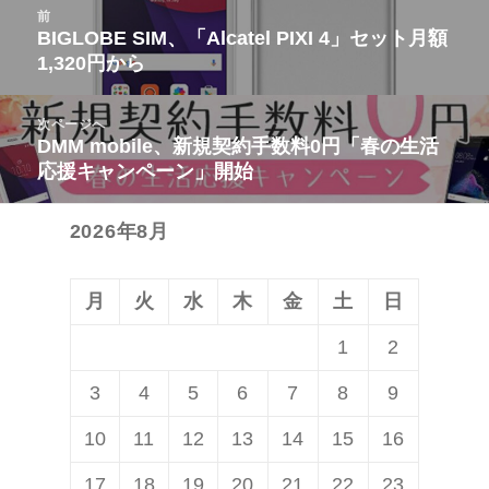
投
前
稿
BIGLOBE SIM、「Alcatel PIXI 4」セット月額
前
1,320円から
ナ
の
ビ
投
次ページへ
ゲ
稿:
DMM mobile、新規契約手数料0円「春の生活
次
ー
応援キャンペーン」開始
の
シ
投
ョ
2026年8月
稿:
ン
月
火
水
木
金
土
日
1
2
3
4
5
6
7
8
9
10
11
12
13
14
15
16
17
18
19
20
21
22
23