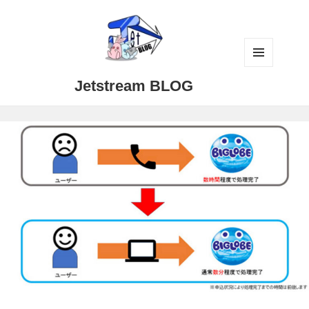
メニュ
Jetstream BLOG
ーとウ
ィジェ
ット