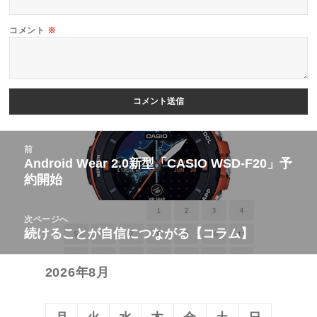
コメント
※
投
前
稿
Android Wear 2.0新型「CASIO WSD-F20」予
前
約開始
ナ
の
ビ
投
次ページへ
ゲ
稿:
続けることが自信につながる【コラム】
次
ー
の
シ
2026年8月
投
ョ
稿:
ン