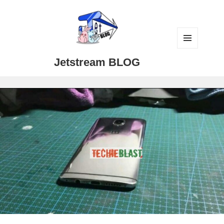
メニュ
Jetstream BLOG
ーとウ
ィジェ
ット