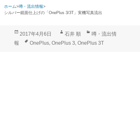
ホーム
>
噂・流出情報
>
シルバー鏡面仕上げの「OnePlus 3/3T」実機写真流出
投
作
カ
2017年4月6日
石井 順
噂・流出情
稿
成
テ
タ
報
OnePlus
,
OnePlus 3
,
OnePlus 3T
日:
者
ゴ
グ
リ
ー