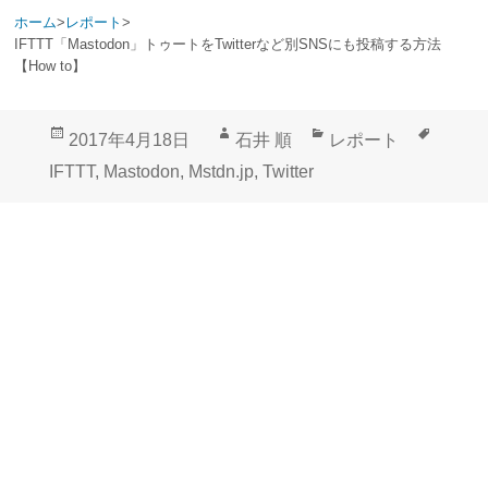
ホーム
>
レポート
>
IFTTT「Mastodon」トゥートをTwitterなど別SNSにも投稿する方法
【How to】
投
作
カ
タ
2017年4月18日
石井 順
レポート
稿
成
テ
グ
IFTTT
,
Mastodon
,
Mstdn.jp
,
Twitter
日:
者
ゴ
リ
ー