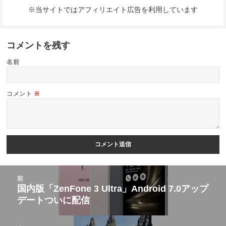
※当サイトではアフィリエイト広告を利用しています
コメントを残す
名前
コメント
※
投
前
稿
国内版「ZenFone 3 Ultra」Android 7.0アップ
前
デートついに配信
ナ
の
ビ
投