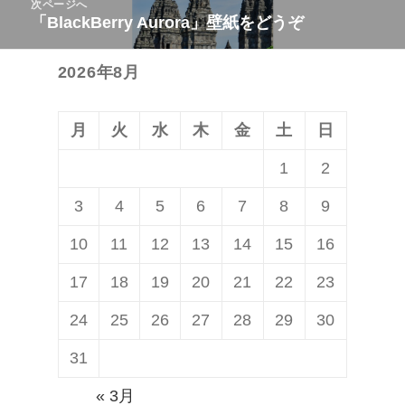
次ページへ
ゲ
稿:
「BlackBerry Aurora」壁紙をどうぞ
次
ー
の
シ
2026年8月
投
ョ
稿:
ン
月
火
水
木
金
土
日
1
2
3
4
5
6
7
8
9
10
11
12
13
14
15
16
17
18
19
20
21
22
23
24
25
26
27
28
29
30
31
« 3月