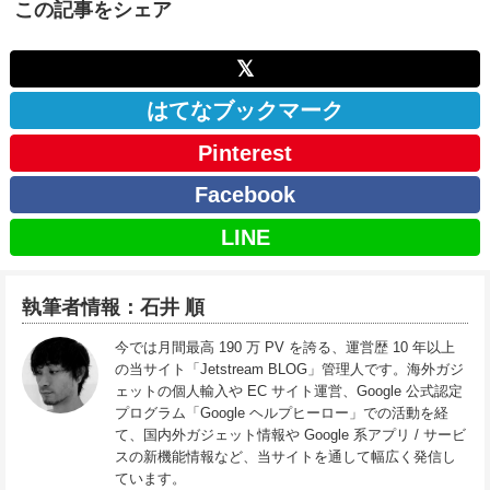
この記事をシェア
𝕏
はてなブックマーク
Pinterest
Facebook
LINE
執筆者情報：石井 順
今では月間最高 190 万 PV を誇る、運営歴 10 年以上
の当サイト「Jetstream BLOG」管理人です。海外ガジ
ェットの個人輸入や EC サイト運営、Google 公式認定
プログラム「Google ヘルプヒーロー」での活動を経
て、国内外ガジェット情報や Google 系アプリ / サービ
スの新機能情報など、当サイトを通して幅広く発信し
ています。