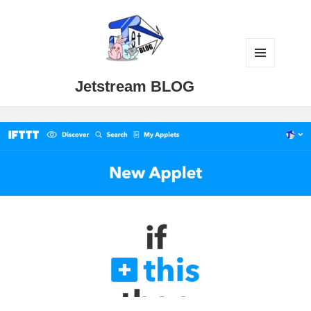
メニュ
Jetstream BLOG
ーとウ
ィジェ
ット