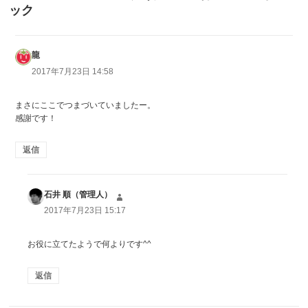
ック
龍
よ
り:
2017年7月23日 14:58
まさにここでつまづいていましたー。
感謝です！
返信
石井 順（管理人）
よ
り:
2017年7月23日 15:17
お役に立てたようで何よりです^^
返信