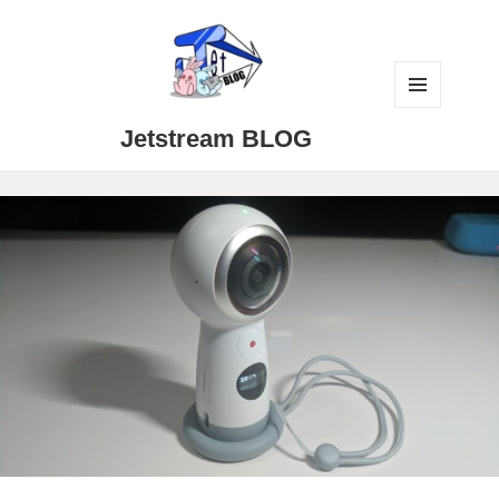
メニュ
Jetstream BLOG
ーとウ
ィジェ
ット