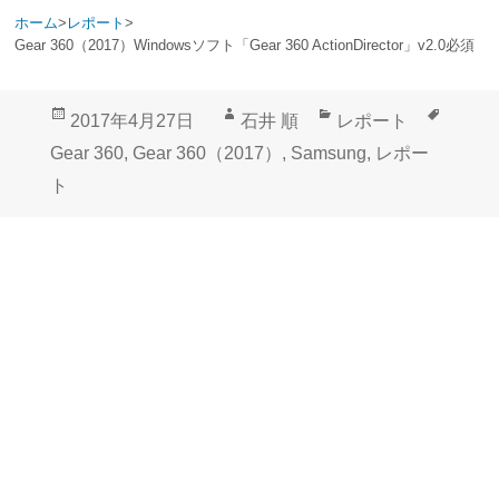
ホーム
>
レポート
>
Gear 360（2017）Windowsソフト「Gear 360 ActionDirector」v2.0必須
投
作
カ
タ
2017年4月27日
石井 順
レポート
稿
成
テ
グ
Gear 360
,
Gear 360（2017）
,
Samsung
,
レポー
日:
者
ゴ
ト
リ
ー