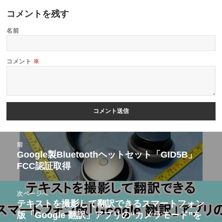
コメントを残す
名前
コメント
※
投
前
稿
Google製Bluetoothヘットセット「GID5B」
前
FCC認証取得
ナ
の
ビ
投
次ページへ
ゲ
稿:
テキストを撮影して翻訳できるスマートフォン
次
ー
版「Google 翻訳」アプリの“カメラモード”を
の