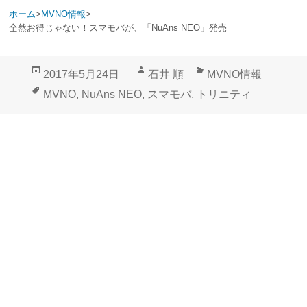
ホーム
>
MVNO情報
>
全然お得じゃない！スマモバが、「NuAns NEO」発売
投
作
カ
2017年5月24日
石井 順
MVNO情報
稿
成
テ
タ
MVNO
,
NuAns NEO
,
スマモバ
,
トリニティ
日:
者
ゴ
グ
リ
ー