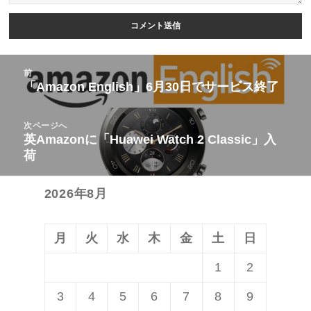
投
前
稿
「Amazon English」6月30日でサービス終了
前
ナ
の
ビ
次ページへ
投
英Amazonに「Huawei Watch 2 Classic」入
次
ゲ
稿:
荷
の
ー
投
シ
2026年8月
稿:
ョ
ン
月
火
水
木
金
土
日
1
2
3
4
5
6
7
8
9