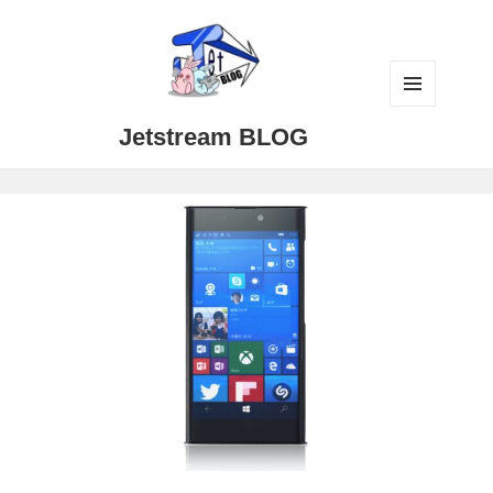
メニュ
Jetstream BLOG
ーとウ
ィジェ
ット