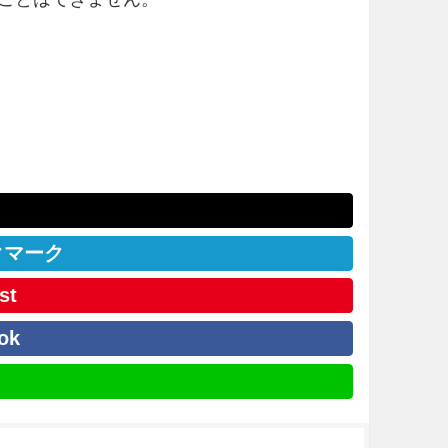
クマーク
st
ok