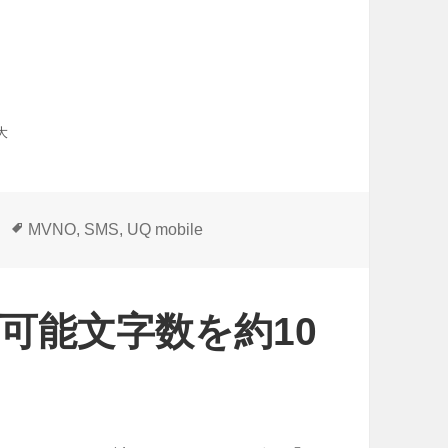
大
タ
MVNO
,
SMS
,
UQ mobile
グ
送信可能文字数を約10