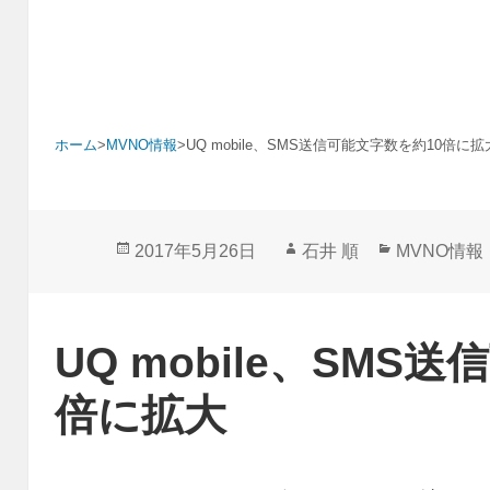
ホーム
>
MVNO情報
>
UQ mobile、SMS送信可能文字数を約10倍に拡
投
作
カ
2017年5月26日
石井 順
MVNO情報
稿
成
テ
日:
者
ゴ
リ
UQ mobile、SMS
ー
倍に拡大