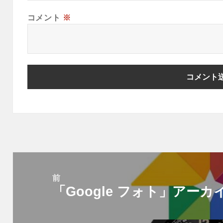
コメント
※
投
稿
前
「Google フォト」アー
ナ
前
ビ
の
ゲ
投