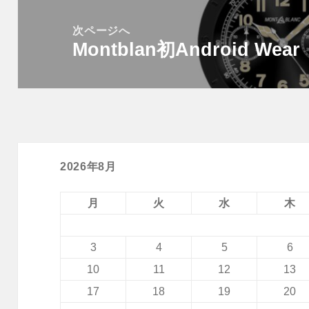
ー
稿:
次ページへ
シ
Montblan初Android We
次
ョ
の
ン
投
稿:
2026年8月
月
火
水
木
3
4
5
6
10
11
12
13
17
18
19
20