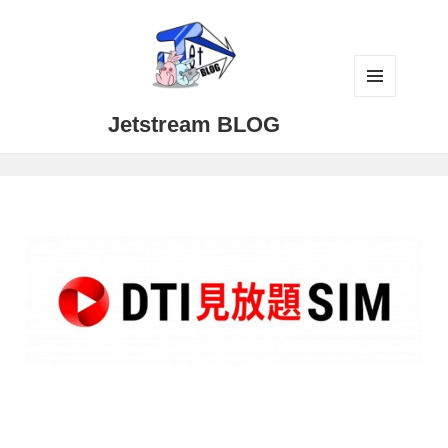
メニュ
Jetstream BLOG
ーとウ
ィジェ
ット