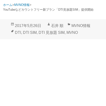
ホーム
>
MVNO情報
>
YouTubeなどカウントフリー新プラン「DTI見放題SIM」提供開始
投
作
カ
2017年5月26日
石井 順
MVNO情報
稿
成
テ
タ
DTI
,
DTI SIM
,
DTI 見放題 SIM
,
MVNO
日:
者
ゴ
グ
リ
ー