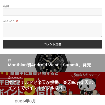
名前
コメント
※
投
前
稿
Montblan初Android Wear「Summit」発売
前
ナ
の
ビ
次ページへ
投
マクドナルドと楽天が提携、楽天Edy/楽天ポ
次
ゲ
稿:
イントでポイントダブル取り
の
ー
投
シ
2026年8月
稿:
ョ