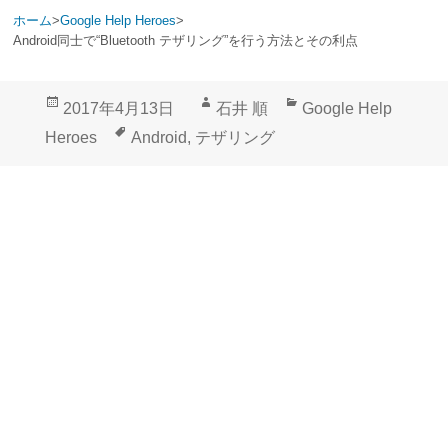
ホーム
>
Google Help Heroes
>
Android同士で“Bluetooth テザリング”を行う方法とその利点
投
作
カ
2017年4月13日
石井 順
Google Help
稿
成
テ
タ
Heroes
Android
,
テザリング
日:
者
ゴ
グ
リ
ー