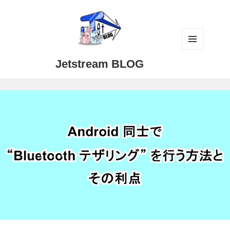
メニュ
Jetstream BLOG
ーとウ
ィジェ
ット