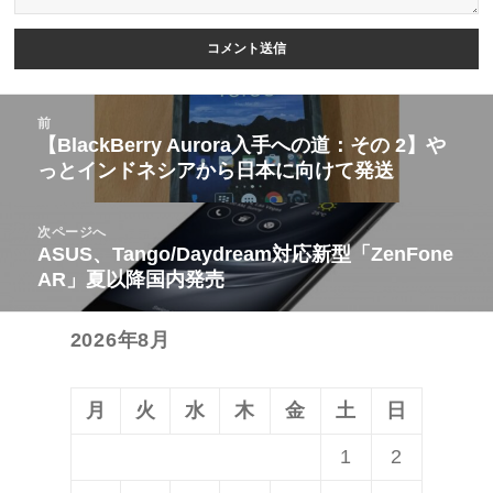
投
前
稿
【BlackBerry Aurora入手への道：その 2】や
前
っとインドネシアから日本に向けて発送
ナ
の
ビ
投
次ページへ
ゲ
稿:
ASUS、Tango/Daydream対応新型「ZenFone
次
ー
AR」夏以降国内発売
の
シ
投
ョ
2026年8月
稿:
ン
月
火
水
木
金
土
日
1
2