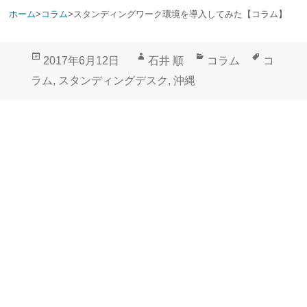
ホーム
>
コラム
>
スタンディングワーク環境を導入してみた【コラム】
投
作
カ
タ
2017年6月12日
石井 順
コラム
コ
稿
成
テ
グ
ラム
,
スタンディングデスク
,
沖縄
日:
者
ゴ
リ
ー