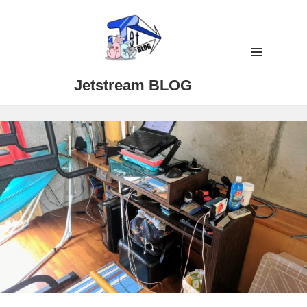
メニュ
Jetstream BLOG
ーとウ
ィジェ
ット