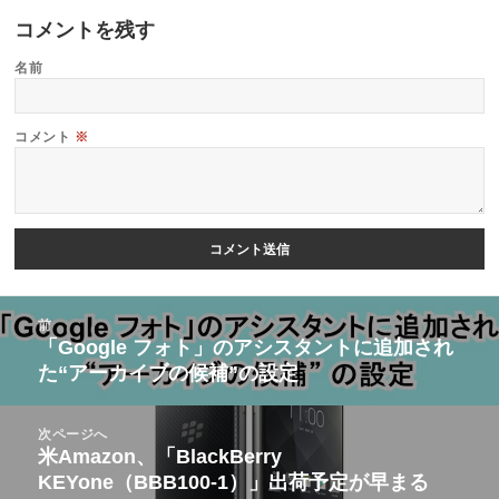
コメントを残す
名前
コメント
※
投
前
稿
「Google フォト」のアシスタントに追加され
前
た“アーカイブの候補”の設定
ナ
の
ビ
投
次ページへ
ゲ
稿:
米Amazon、「BlackBerry
次
ー
KEYone（BBB100-1）」出荷予定が早まる
の
シ