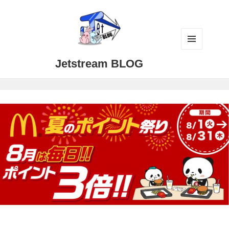
メニュ
Jetstream BLOG
ーとウ
ィジェ
ット