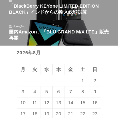
前
稿
「BlackBerry KEYone LIMITED EDITION
前
BLACK」インドからの輸入総額試算
ナ
の
ビ
投
次ページへ
ゲ
稿:
国内Amazon、「BLU GRAND M/X LTE」販売
次
ー
再開
の
シ
投
ョ
2026年8月
稿:
ン
月
火
水
木
金
土
日
1
2
3
4
5
6
7
8
9
10
11
12
13
14
15
16
17
18
19
20
21
22
23