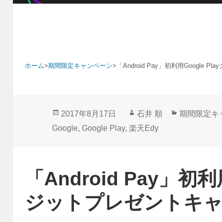
ホーム
>
期間限定キャンペーン
>
「Android Pay」初利用Googl
投
作
カ
2017年8月17日
石井 順
期間限定キ
稿
成
テ
Google
,
Google Play
,
楽天Edy
日:
者
ゴ
リ
ー
「Android Pay」初利
ジットプレゼントキ