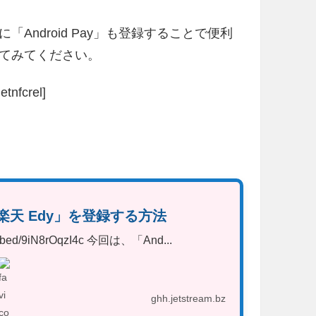
ndroid Pay」も登録することで便利
てみてください。
tnfcrel]
に「楽天 Edy」を登録する方法
embed/9iN8rOqzI4c 今回は、「And...
ghh.jetstream.bz