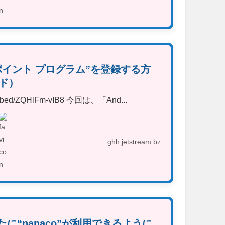
」に“ポイント プログラム”を登録する方
ード）
/embed/ZQHlFm-vIB8 今回は、「And...
ghh.jetstream.bz
で新たに“nanaco”が利用できるように