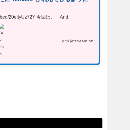
/embed/20eItyUz72Y 今回は、「And...
ghh.jetstream.bz