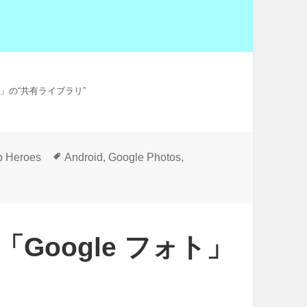
ト」の“共有ライブラリ”
タ
p Heroes
Android
,
Google Photos
,
グ
Google フォト」