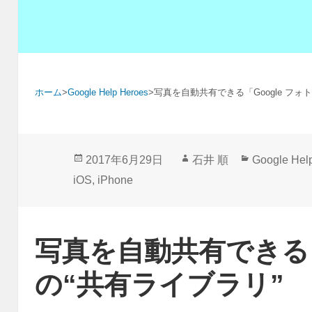
ホーム
>
Google Help Heroes
>
写真を自動共有できる「Google フォ
投
作
カ
2017年6月29日
石井 順
Google Hel
稿
成
テ
iOS
,
iPhone
日:
者
ゴ
リ
ー
写真を自動共有できる「
の“共有ライブラリ”