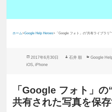
ホーム
>
Google Help Heroes
>
「Google フォト」の“共有ライブラ
投
作
カ
2017年6月30日
石井 順
Google Hel
稿
成
テ
iOS
,
iPhone
日:
者
ゴ
リ
ー
「Google フォト」
共有された写真を保存