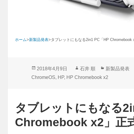
ホーム
>
新製品発表
>
タブレットにもなる2in1 PC「HP Chromeboo
投
作
カ
2018年4月9日
石井 順
新製品発表
稿
成
テ
ChromeOS
,
HP
,
HP Chromebook x2
日:
者
ゴ
リ
ー
タブレットにもなる2in
Chromebook x2」