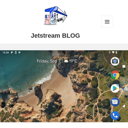
メニュ
Jetstream BLOG
ーとウ
ィジェ
ット