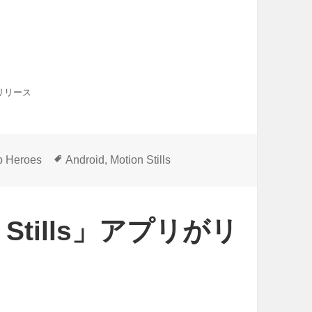
リがリリース
タ
p Heroes
Android
,
Motion Stills
グ
n Stills」アプリがリ