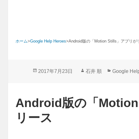
ホーム
>
Google Help Heroes
>
Android版の「Motion Stills」アプ
投
作
カ
2017年7月23日
石井 順
Google Hel
稿
成
テ
日:
者
ゴ
リ
Android版の「Motio
ー
リース