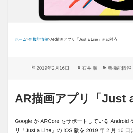
ホーム
>
新機能情報
>
AR描画アプリ「Just a Line」iPad対応
投
作
カ
2019年2月16日
石井 順
新機能情報
稿
成
テ
日:
者
ゴ
リ
AR描画アプリ「Just a
ー
Google が ARCore をサポートしている Androi
リ「Just a Line」の iOS 版を 2019 年 2 月 