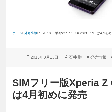
ホーム
>
発売情報
>
SIMフリー版Xperia Z C6603のPURPLEは4月
投
作
カ
2013年3月13日
石井 順
発売情報
稿
成
テ
日:
者
ゴ
リ
SIMフリー版Xperia Z
ー
は4月初めに発売