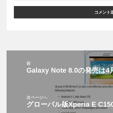
投
稿
前
Galaxy Note 8.0の発売は
ナ
前
ビ
の
ゲ
投
ー
稿:
次ページへ
シ
グローバル版Xperia E C
次
ョ
の