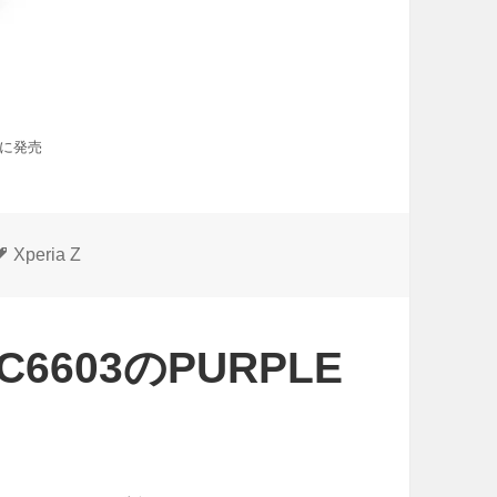
初めに発売
タ
Xperia Z
グ
 C6603のPURPLE