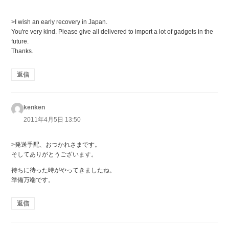
>I wish an early recovery in Japan.
You're very kind. Please give all delivered to import a lot of gadgets in the
future.
Thanks.
返信
kenken
よ
り:
2011年4月5日 13:50
>発送手配、おつかれさまです。
そしてありがとうございます。
待ちに待った時がやってきましたね。
準備万端です。
返信