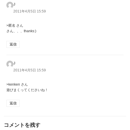
J
よ
り:
2011年4月5日 15:59
>匿名 さん
さん、、、thanks:)
返信
J
よ
り:
2011年4月5日 15:59
>kenken さん
遊びまくってくださいね！
返信
コメントを残す