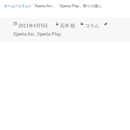
ホーム
>
コラム
>
「Xperia Arc」「Xperia Play」祭りの後に
投
作
カ
タ
2011年4月5日
石井 順
コラム
稿
成
テ
グ
Xperia Arc
,
Xperia Play
日:
者
ゴ
リ
ー