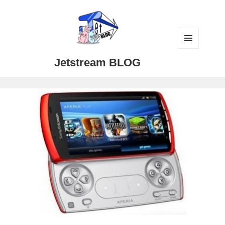
メニュ
Jetstream BLOG
ーとウ
ィジェ
ット