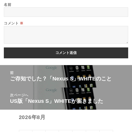
名前
コメント
※
投
前
稿
ご存知でした？「Nexus S」WHITEのこと
前
ナ
の
ビ
次ページへ
投
US版「Nexus S」WHITEが届きました
次
ゲ
稿:
の
ー
2026年8月
投
シ
稿:
ョ