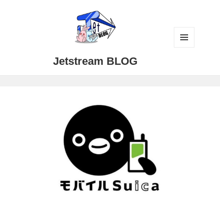
メニュ
Jetstream BLOG
ーとウ
ィジェ
ット