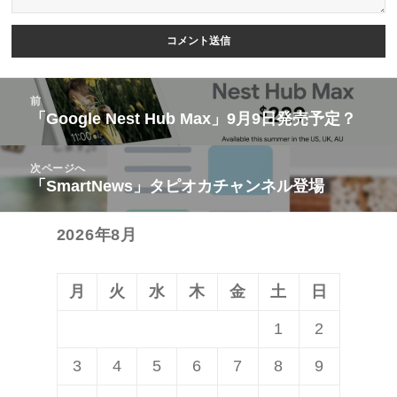
投
前
稿
「Google Nest Hub Max」9月9日発売予定？
前
ナ
の
ビ
次ページへ
投
「SmartNews」タピオカチャンネル登場
次
ゲ
稿:
の
ー
2026年8月
投
シ
稿:
ョ
ン
月
火
水
木
金
土
日
1
2
3
4
5
6
7
8
9