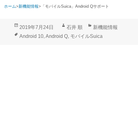
ホーム
>
新機能情報
>
「モバイルSuica」Android Qサポート
投
作
カ
2019年7月24日
石井 順
新機能情報
稿
成
テ
タ
Android 10
,
Android Q
,
モバイルSuica
日:
者
ゴ
グ
リ
ー