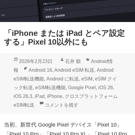
「iPhone または iPad とペア設定
する」Pixel 10以外にも
投
作
カ
2026年2月23日
石井 順
Android情
稿
成
テ
タ
報
Android 16
,
Android eSIM 転送
,
Android
日:
者
ゴ
グ
eSIM転送機能
,
Android に転送
,
eSIM
,
eSIM クイ
リ
ック転送
,
eSIM転送機能
,
Google Pixel
,
iOS 26
,
ー
iOS 26.3
,
iPad
,
iPhone
,
クロスプラットフォーム
「iPhone または iPad とペア設定する」Pi
eSIM転送
コメントを残す
当初、新世代 Google Pixel デバイス「Pixel 10」
「Pixel 10 Pro」「Pixel 10 Pro XL」「Pixel 10 Pro