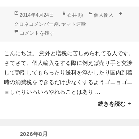
沖
投
作
カ
タ
2014年4月24日
石井 順
個人輸入
縄
稿
成
テ
グ
クロネコメンバー割
,
ヤマト運輸
県
日:
者
ゴ
こういうサービスも利用すべきクロネコメンバーズ 
コメントを残す
で
リ
も
ー
こんにちは。 意外と増税に苦しめられてる人です。
利
さてさて、個人輸入をする際に例えば売り手と交渉
用
して割引してもらったり送料を浮かしたり国内到着
可
時の消費税をできるだけ少なくするようゴニョゴニ
能
ョしたりいろいろやれることはあり …
に
続きを読む
こ
う
い
う
2026年8月