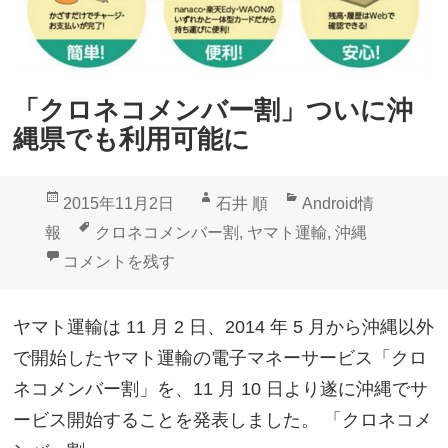
「クロネコメンバー割」ついに沖
縄県でも利用可能に
投
作
カ
2015年11月2日
石井 順
Android情
稿
成
テ
タ
報
クロネコメンバー割
,
ヤマト運輸
,
沖縄
日:
者
ゴ
グ
「クロネコメンバー割」ついに沖縄県でも利用可能に
コメントを残す
リ
ー
ヤマト運輸は 11 月 2 日、2014 年 5 月から沖縄以外
で開始したヤマト運輸の電子マネーサービス「クロ
ネコメンバー割」を、11 月 10 日より遂に沖縄でサ
ービス開始することを発表しました。 「クロネコメ