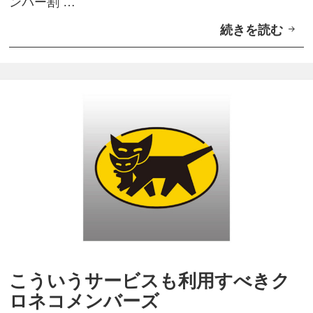
ンバー割 …
続きを読む
「
ク
ロ
ネ
コ
メ
ン
バ
ー
割
」
つ
こういうサービスも利用すべきク
い
ロネコメンバーズ
に