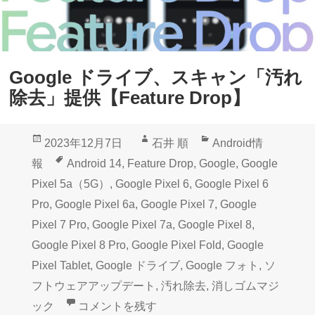
Google ドライブ、スキャン「汚れ
除去」提供【Feature Drop】
投
作
カ
2023年12月7日
石井 順
Android情
稿
成
テ
タ
報
Android 14
,
Feature Drop
,
Google
,
Google
日:
者
ゴ
グ
Pixel 5a（5G）
,
Google Pixel 6
,
Google Pixel 6
リ
Pro
,
Google Pixel 6a
,
Google Pixel 7
,
Google
ー
Pixel 7 Pro
,
Google Pixel 7a
,
Google Pixel 8
,
Google Pixel 8 Pro
,
Google Pixel Fold
,
Google
Pixel Tablet
,
Google ドライブ
,
Google フォト
,
ソ
フトウェアアップデート
,
汚れ除去
,
消しゴムマジ
Google ドライブ、スキャン「汚れ除去」提供【Fea
ック
コメントを残す