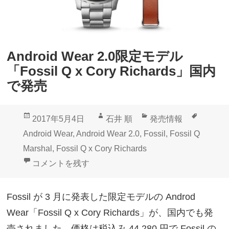
Android Wear 2.0限定モデル
「Fossil Q x Cory Richards」国内
で発売
投
作
カ
タ
2017年5月4日
石井 順
発売情報
稿
成
テ
グ
Android Wear
,
Android Wear 2.0
,
Fossil
,
Fossil Q
日:
者
ゴ
Marshal
,
Fossil Q x Cory Richards
リ
Android Wear 2.0限定モデル「Fossil Q x Cory Ri
コメントを残す
ー
Fossil が 3 月に発表した限定モデルの Androd
Wear「Fossil Q x Cory Richards」が、国内でも発
売されました。価格は税込み 44,280 円で Fossil の