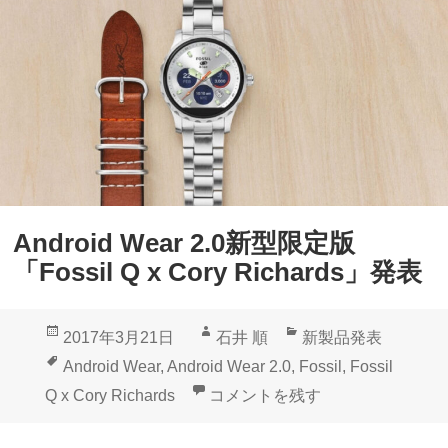
d
x
r
C
o
o
i
r
d
y
W
R
e
i
a
c
Android Wear 2.0新型限定版
r
h
「Fossil Q x Cory Richards」発表
「
a
F
r
投
作
カ
2017年3月21日
石井 順
新製品発表
o
d
稿
成
テ
タ
Android Wear
,
Android Wear 2.0
,
Fossil
,
Fossil
s
s
日:
者
ゴ
グ
Android Wear 2.0新型限定版「Foss
Q x Cory Richards
コメントを残す
s
」
リ
i
国