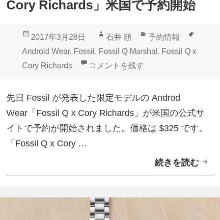
Cory Richards」米国で予約開始
0
限
投
作
カ
タ
2017年3月28日
石井 順
予約情報
定
稿
成
テ
グ
Android Wear
,
Fossil
,
Fossil Q Marshal
,
Fossil Q x
モ
日:
者
ゴ
限定Android Wear「Fossil Q x C
Cory Richards
コメントを残す
デ
リ
ル
ー
先日 Fossil が発表した限定モデルの Androd
「
Wear「Fossil Q x Cory Richards」が米国の公式サ
F
イトで予約が開始されました。価格は $325 です。
o
「Fossil Q x Cory …
s
続きを読む
限
s
定
i
A
l
n
Q