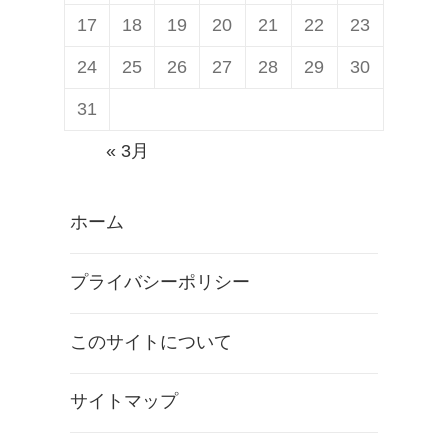
r
s
17
18
19
20
21
22
23
2
」
24
25
26
27
28
29
30
.
米
0
国
31
新
で
« 3月
型
予
限
約
ホーム
定
開
版
始
プライバシーポリシー
「
F
このサイトについて
o
s
サイトマップ
s
i