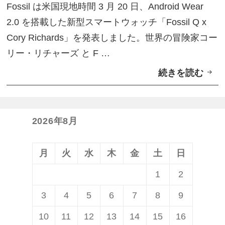
ー
Fossil は米国現地時間 3 月 20 日、Android Wear
l
内
2.0 を搭載した新型スマートウォッチ「Fossil Q x
Q
で
Cory Richards」を発表しました。世界の冒険家コー
x
発
リー・リチャーズ と F …
C
売
続きを読む
A
o
n
r
d
y
r
R
2026年8月
o
i
i
c
月
火
水
木
金
土
日
d
h
1
2
W
a
3
4
5
6
7
8
9
e
r
a
d
10
11
12
13
14
15
16