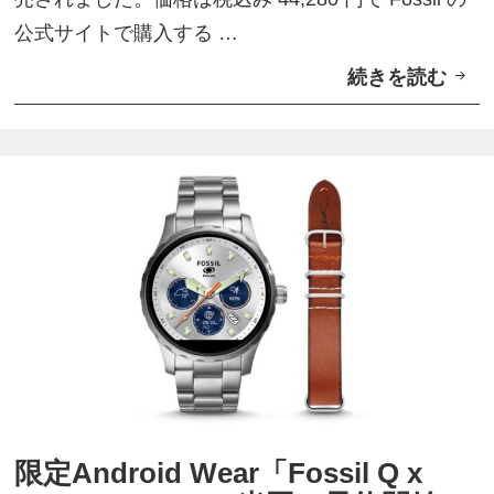
公式サイトで購入する …
続きを読む
A
n
d
r
o
i
d
W
e
a
r
2
限定Android Wear「Fossil Q x
.