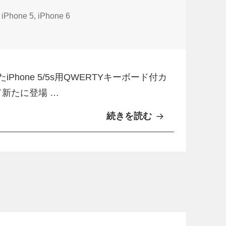
タ
iPhone 5
,
iPhone 6
グ
ース「TYPO 2」の予約が開始 に
iPhone 5/5s用QWERTYキーボード付カ
て新たに登場 …
続きを読む
Q
W
E
R
T
Y
キ
ー