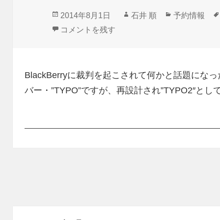
投
作
カ
2014年8月1日
石井 順
予約情報
稿
成
テ
QWERTYキーボード付きiPhone 5/5s用ケ
コメントを残す
日:
者
ゴ
リ
ー
BlackBerryに裁判を起こされて何かと話題になった
バー・”TYPO”ですが、再設計され”TYPO2″とし