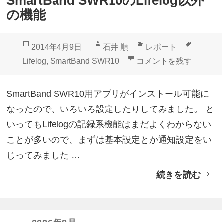
SmartBand SWR10のLifelog以外
ッ
の機能
プ
デ
投
作
カ
タ
2014年4月9日
石井 順
レポート
ー
稿
成
テ
グ
SmartBand SWR10のL
Lifelog
,
SmartBand SWR10
コメントを残す
ト
日:
者
ゴ
！
リ
SmartBand SWR10用アプリがインストール可能に
消
ー
なったので、いろいろ設定したりしてみました。 と
費
いってもLifelogの記録系機能はまだよくわからない
カ
ことが多いので、まずは基本設定とか通知設定をい
ロ
じってみました …
リ
続きを読む
S
ー
m
の
a
内
r
訳