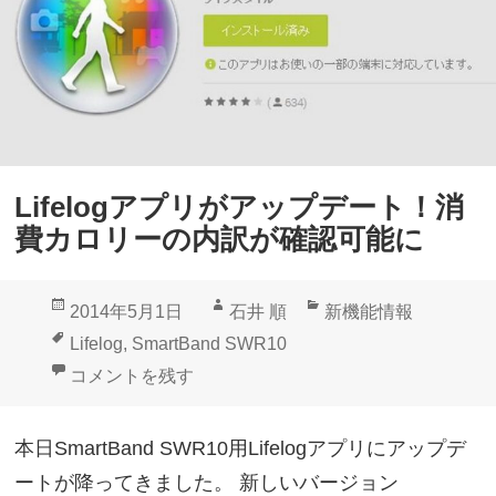
d
対
「
応
L
i
f
e
Lifelogアプリがアップデート！消
l
費カロリーの内訳が確認可能に
o
g
投
作
カ
2014年5月1日
石井 順
新機能情報
」
稿
成
テ
タ
Lifelog
,
SmartBand SWR10
が
日:
者
ゴ
グ
Lifelogアプリがアップデート！消費カロリーの内訳
コメントを残す
S
リ
m
ー
本日SmartBand SWR10用Lifelogアプリにアップデ
a
ートが降ってきました。 新しいバージョン
r