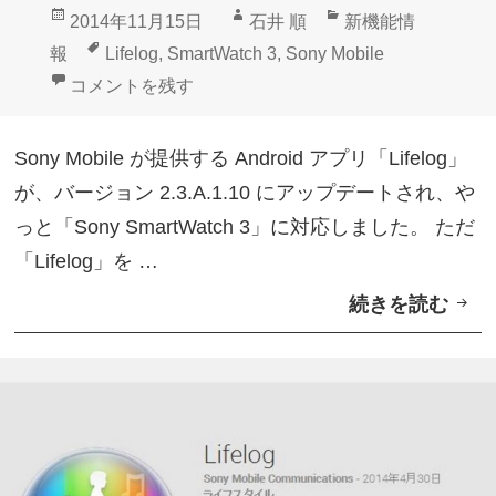
投
作
カ
2014年11月15日
石井 順
新機能情
f
稿
成
テ
タ
報
Lifelog
,
SmartWatch 3
,
Sony Mobile
e
日:
者
ゴ
グ
Android「Lifelog」がSmartWatch 3対応 に
コメントを残す
l
リ
o
ー
Sony Mobile が提供する Android アプリ「Lifelog」
g
が、バージョン 2.3.A.1.10 にアップデートされ、や
」
っと「Sony SmartWatch 3」に対応しました。 ただ
が
「Lifelog」を …
ウ
続きを読む
A
ィ
n
ジ
d
ェ
r
ッ
o
ト
i
に