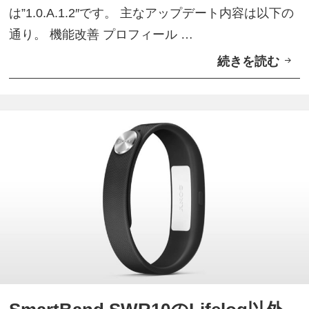
は”1.0.A.1.2″です。 主なアップデート内容は以下の
t
通り。 機能改善 プロフィール …
W
続きを読む
L
a
i
t
f
c
e
h
l
3
o
対
g
応
ア
プ
リ
が
ア