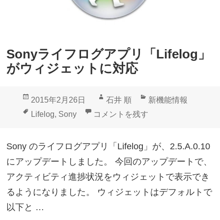
Sonyライフログアプリ「Lifelog」
がウィジェットに対応
投
作
カ
2015年2月26日
石井 順
新機能情報
稿
成
テ
タ
Sonyライフログアプリ「Lifelog
Lifelog
,
Sony
コメントを残す
日:
者
ゴ
グ
リ
Sony のライフログアプリ「Lifelog」が、2.5.A.0.10
ー
にアップデートしました。 今回のアップデートで、
アクティビティ進捗状況をウィジェットで表示でき
るようになりました。 ウィジェットはデフォルトで
以下と …