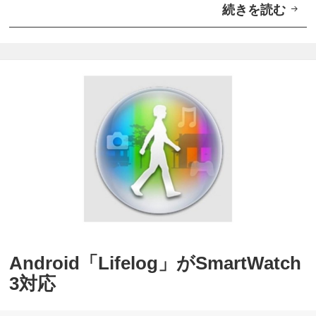
続きを読む
S
o
n
y
ラ
イ
フ
ロ
グ
ア
プ
リ
Android「Lifelog」がSmartWatch
「
3対応
L
i