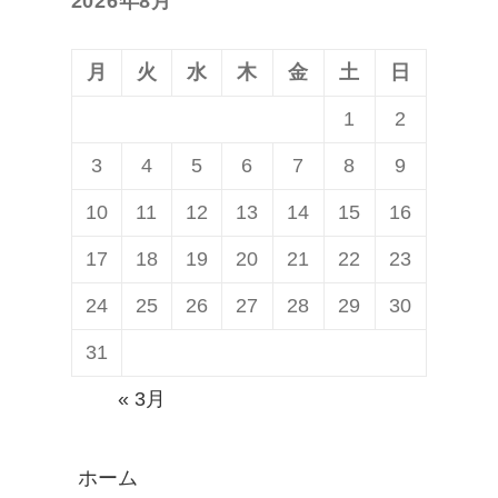
2026年8月
t
が
B
確
月
火
水
木
金
土
日
a
認
1
2
n
可
3
4
5
6
7
8
9
d
能
S
に
10
11
12
13
14
15
16
W
17
18
19
20
21
22
23
R
24
25
26
27
28
29
30
1
0
31
の
« 3月
L
i
ホーム
f