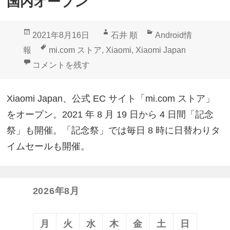
国内オープン
投
作
カ
2021年8月16日
石井 順
Android情
稿
成
テ
タ
報
mi.com ストア
,
Xiaomi
,
Xiaomi Japan
日:
者
ゴ
グ
Xiaomi Japan、「mi.comストア」国内オープン に
コメントを残す
リ
ー
Xiaomi Japan、公式 EC サイト「mi.com ストア」
をオープン。2021 年 8 月 19 日から 4 日間「記念
祭」も開催。「記念祭」では毎日 8 時に日替わりタ
イムセールも開催。
2026年8月
月
火
水
木
金
土
日