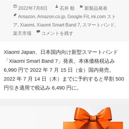
投
作
カ
2022年7月8日
石井 順
新製品発表
稿
成
テ
タ
Amazon
,
Amazon.co.jp
,
Google Fit
,
mi.com スト
日:
者
ゴ
グ
ア
,
Xiaomi
,
Xiaomi Smart Band 7
,
スマートバンド
,
リ
早割！国内版「Xiaomi Smart Band 7」7
楽天市場
コメントを残す
ー
Xiaomi Japan、日本国内向け新型スマートバンド
「Xiaomi Smart Band 7」発表。本体価格税込み
6,990 円で 2022 年 7 月 15 日（金）国内発売。
2022 年 7 月 14 日（木）までに予約すると早割 500
円引き適用で税込み 6,490 円に。