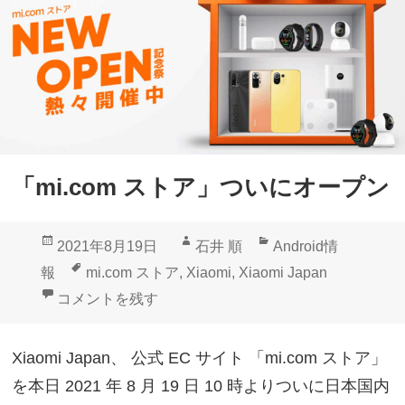
「mi.com ストア」ついにオープン
投
作
カ
2021年8月19日
石井 順
Android情
稿
成
テ
タ
報
mi.com ストア
,
Xiaomi
,
Xiaomi Japan
日:
者
ゴ
グ
「mi.com ストア」ついにオープン に
コメントを残す
リ
ー
Xiaomi Japan、 公式 EC サイト 「mi.com ストア」
を本日 2021 年 8 月 19 日 10 時よりついに日本国内