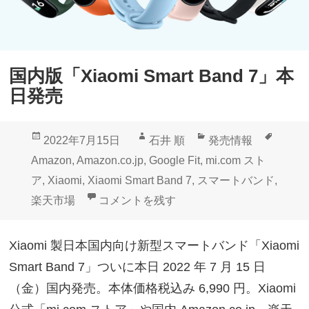
国内版「Xiaomi Smart Band 7」本
日発売
投
作
カ
タ
2022年7月15日
石井 順
発売情報
稿
成
テ
グ
Amazon
,
Amazon.co.jp
,
Google Fit
,
mi.com スト
日:
者
ゴ
ア
,
Xiaomi
,
Xiaomi Smart Band 7
,
スマートバンド
,
リ
国内版「Xiaomi Smart Band 7」本日発売 
楽天市場
コメントを残す
ー
Xiaomi 製日本国内向け新型スマートバンド「Xiaomi
Smart Band 7」ついに本日 2022 年 7 月 15 日
（金）国内発売。本体価格税込み 6,990 円。Xiaomi