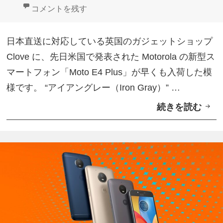
荷
日:
者
ゴ
英Cloveに3GB RAM搭載「Moto E4 Plus」入荷 に
コメントを残す
リ
ー
日本直送に対応している英国のガジェットショップ
Clove に、先日米国で発表された Motorola の新型ス
マートフォン「Moto E4 Plus」が早くも入荷した模
様です。 “アイアングレー（Iron Gray）” …
続きを読む
英
C
l
o
v
e
に
3