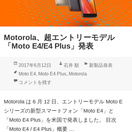
G
B
R
A
Motorola、超エントリーモデル
M
「Moto E4/E4 Plus」発表
搭
載
投
作
カ
2017年6月12日
石井 順
新製品発表
「
稿
成
テ
タ
Moto E4
,
Moto E4 Plus
,
Motorola
M
日:
者
ゴ
グ
Motorola、超エントリーモデル「Moto E4/E4 Plus」
コメントを残す
o
リ
t
ー
Motorola は 6 月 12 日、エントリーモデル Moto E
o
シリーズの新型スマートフォン「Moto E4」と
E
「Moto E4 Plus」を米国で発表しました。 目次
4
「Moto E4 / E4 Plus」概要 …