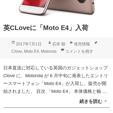
英CLoveに「Moto E4」入荷
投
作
カ
タ
2017年7月1日
石井 順
発売情報
稿
成
テ
グ
英CLoveに「Moto E4」入
Clove
,
Moto E4
,
Motorola
コメントを残す
日:
者
ゴ
リ
日本直送に対応している英国のガジェットショップ
ー
Clove に、Motorola が 6 月中旬に発表したエントリ
ースマートフォン「Moto E4」が入荷し、販売が開
始されました。 目次 「Moto E4」 本体価格と輸 …
続きを読む
英
C