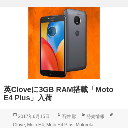
L
o
v
e
に
「
M
o
t
o
英Cloveに3GB RAM搭載「Moto
E
E4 Plus」入荷
4
」
投
作
カ
タ
2017年6月15日
石井 順
発売情報
入
稿
成
テ
グ
Clove
,
Moto E4
,
Moto E4 Plus
,
Motorola