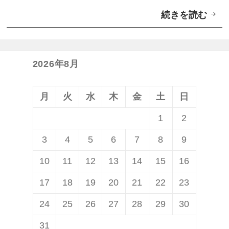
P
続きを読む
M
l
o
u
t
s
o
」
2026年8月
r
入
o
荷
月
火
水
木
金
土
日
l
1
2
a
3
4
5
6
7
8
9
、
超
10
11
12
13
14
15
16
エ
17
18
19
20
21
22
23
ン
24
25
26
27
28
29
30
ト
リ
31