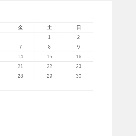
g
o
n
金
土
日
6
1
2
5
7
8
9
2
14
15
16
搭
21
22
23
載
28
29
30
「
M
o
t
o
X