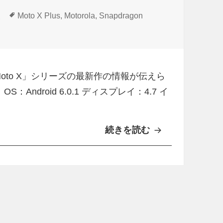
タ
報
Moto X Plus
,
Motorola
,
Snapdragon
グ
s」情報流出 に
「Moto X」シリーズの最新作の情報が伝えら
ndroid 6.0.1 ディスプレイ：4.7 イ
続きを読む
S
n
a
p
d
r
a