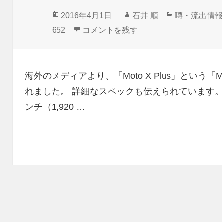
投
作
カ
2016年4月1日
石井 順
噂・流出情
稿
成
テ
Snapdragon 652搭載「Moto X Plu
652
コメントを残す
日:
者
ゴ
リ
ー
海外のメディアより、「Moto X Plus」という
れました。 詳細なスペックも伝えられています。 OS：A
ンチ（1,920 …