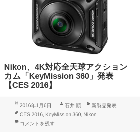
天
0
球
」
カ
1
メ
0
ラ
月
「
2
N
8
Nikon、4K対応全天球アクション
i
日
カム「KeyMission 360」発表
k
国
【CES 2016】
o
内
n
発
投
作
カ
2016年1月6日
石井 順
新製品発表
K
売
稿
成
テ
タ
CES 2016
,
KeyMission 360
,
Nikon
e
日:
者
ゴ
グ
Nikon、4K対応全天球アクションカム「KeyMission 3
コメントを残す
y
リ
M