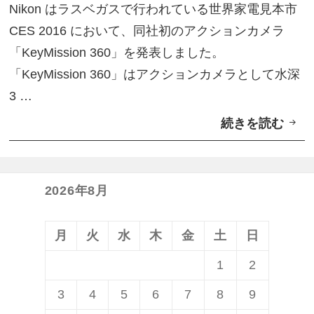
ー
Nikon はラスベガスで行われている世界家電見本市
i
CES 2016 において、同社初のアクションカメラ
s
「KeyMission 360」を発表しました。
s
「KeyMission 360」はアクションカメラとして水深
i
3 …
o
続きを読む
N
n
i
3
k
6
o
2026年8月
0
n
」
、
4
月
火
水
木
金
土
日
4
月
1
2
K
7
3
4
5
6
7
8
9
対
日