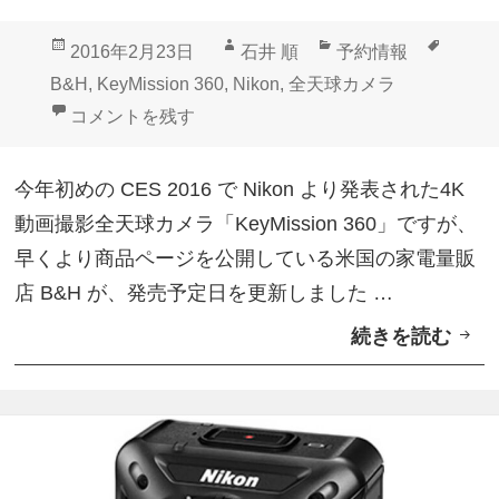
o
投
作
カ
タ
2016年2月23日
石井 順
予約情報
n
稿
成
テ
グ
B&H
,
KeyMission 360
,
Nikon
,
全天球カメラ
K
日:
者
ゴ
4K対応全天球カメラ「Nikon KeyMission 360」4月
コメントを残す
e
リ
y
ー
今年初めの CES 2016 で Nikon より発表された4K
M
動画撮影全天球カメラ「KeyMission 360」ですが、
i
早くより商品ページを公開している米国の家電量販
s
店 B&H が、発売予定日を更新しました …
s
続きを読む
4
i
K
o
対
n
応
3
全
6