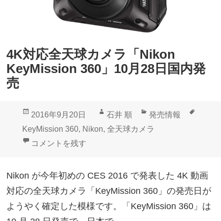
4K対応全天球カメラ「Nikon
KeyMission 360」10月28日国内発
売
投
作
カ
タ
2016年9月20日
石井 順
発売情報
稿
成
テ
グ
KeyMission 360
,
Nikon
,
全天球カメラ
日:
者
ゴ
4K対応全天球カメラ「Nikon KeyMission 360」10
コメントを残す
リ
ー
Nikon が今年初めの CES 2016 で発表した 4K 動画
対応の全天球カメラ「KeyMission 360」の発売日が
ようやく確定した模様です。「KeyMission 360」は