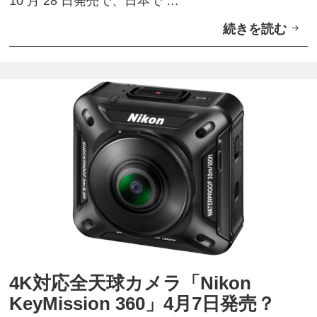
10 月 28 日発売で、日本で …
続きを読む
4
K
対
応
全
天
球
カ
メ
ラ
「
N
4K対応全天球カメラ「Nikon
i
KeyMission 360」4月7日発売？
k