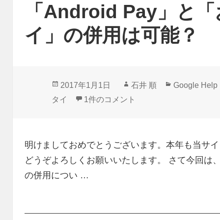
「Android Pay」
イ」の併用は可能？
投
作
カ
2017年1月1日
石井 順
Google Help
稿
成
テ
「Android Pay」と「おサイフケー
タイ
1件のコメント
日:
者
ゴ
リ
ー
明けましておめでとうございます。本年も当サイト「Google
どうぞよろしくお願いいたします。 さて今回は、「A
の併用につい …