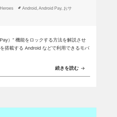
タ
 Heroes
Android
,
Android Pay
,
おサ
グ
（Android Pay）”機能をロックする方法 に
id Pay）” 機能をロックする方法を解説させ
” を搭載する Android などで利用できるモバ
続きを読む
A
n
d
r
o
i
d