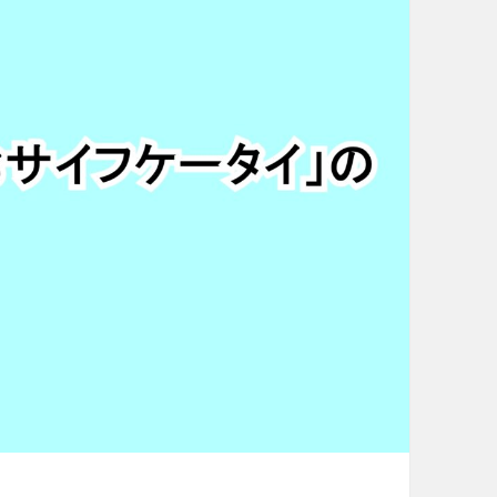
の
“
お
サ
イ
フ
ケ
ー
タ
イ
（
A
n
d