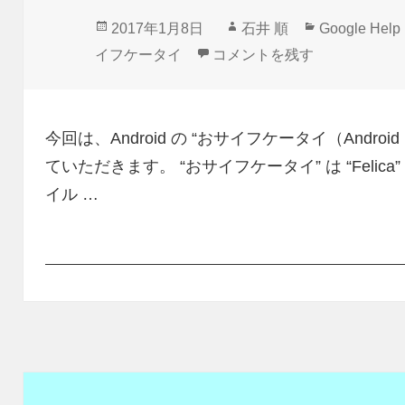
投
作
カ
2017年1月8日
石井 順
Google Help
稿
成
テ
Androidの“おサイフケータイ
イフケータイ
コメントを残す
日:
者
ゴ
リ
ー
今回は、Android の “おサイフケータイ（Andro
ていただきます。 “おサイフケータイ” は “Felica
イル …