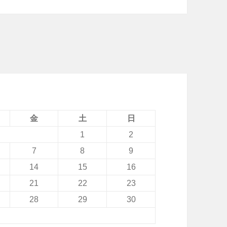
ク
n
す
d
る
r
方
o
法
i
d
P
a
金
土
日
y
1
2
」
7
8
9
と
14
15
16
「
21
22
23
お
28
29
30
サ