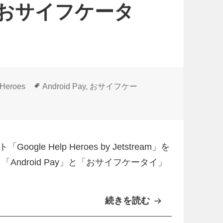
と「おサイフケータ
r
o
i
d
P
a
タ
 Heroes
Android Pay
,
おサイフケー
グ
y
タイ」の併用は可能？ への
）
”
機
 Help Heroes by Jetstream」を
能
ndroid Pay」と「おサイフケータイ」
を
ロ
続きを読む
「
ッ
A