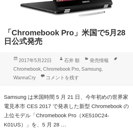
「Chromebook Pro」米国で5月28
日公式発売
投
作
カ
タ
2017年5月22日
石井 順
発売情報
稿
成
テ
グ
Chromebook
,
Chromebook Pro
,
Samsung
,
日:
者
ゴ
「Chromebook Pro」米国で5月28日公
WannaCry
コメントを残す
リ
ー
Samsung は米国時間 5 月 21 日、今年初めの世界家
電見本市 CES 2017 で発表した新型 Chromebook の
上位モデル「Chromebook Pro（XE510C24-
K01US）」を、5 月 28 …