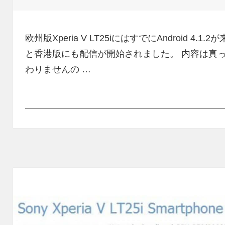
稿
成
テ
日:
者
ゴ
リ
欧州版Xperia V LT25iにはすでにAndroid 
ー
と香港版にも配信が開始されました。 内容は真っ先に配
わりませんの …