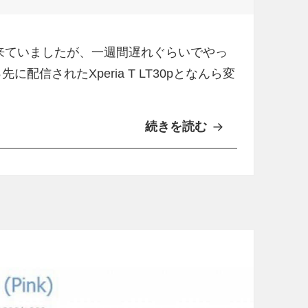
グ
4.1.2が来ていましたが、一週間遅れぐらいでやっ
信されたXperia T LT30pとなんら変
続きを読む
香
港
版
X
p
e
r
i
a