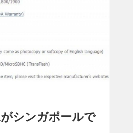
V
L
T
2
5
i
に
も
J
B
来
ま
のPINKがシンガポールで
し
た