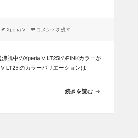
タ
Xperia V LT25iのPINKがシンガポールで発売 
Xperia V
コメントを残す
グ
中のXperia V LT25iのPINKカラーが
 V LT25iのカラーバリエーションは
続きを読む
X
p
e
r
i