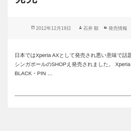
投
作
カ
2012年12月19日
石井 順
発売情報
稿
成
テ
日:
者
ゴ
リ
日本ではXperia AXとして発売され悪い意味で話題沸騰
ー
シンガポールのSHOPえ発売されました。 Xperia
BLACK・PIN …