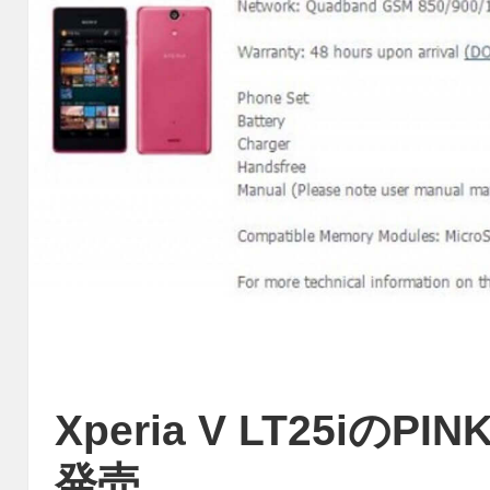
Xperia V LT25i
発売