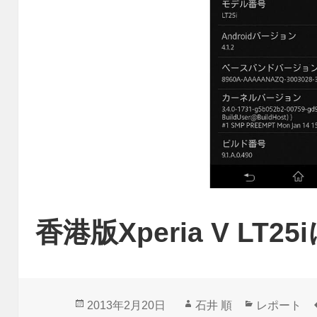
香港版Xperia V LT
投
作
カ
2013年2月20日
石井 順
レポート