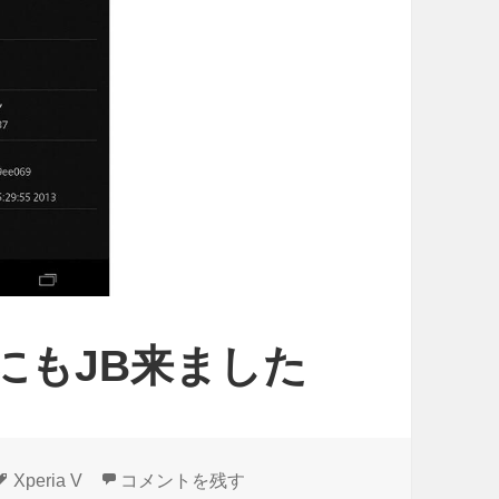
25iにもJB来ました
タ
香港版Xperia V LT25iにもJB来ました に
Xperia V
コメントを残す