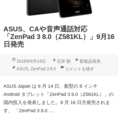
ASUS、CAや音声通話対応
「ZenPad 3 8.0（Z581KL）」9月16
日発売
投
作
カ
2016年9月14日
石井 順
新製品発表
稿
成
テ
タ
ASUS、CAや音声通話対応「Ze
ASUS
,
ZenPad 3 8.0
コメントを残す
日:
者
ゴ
グ
リ
ASUS Japan は 9 月 14 日、新型の 8 インチ
ー
Android タブレット「ZenPad 3 8.0（Z581KL）」の
国内投入を発表しました。9 月 16 日方発売されま
す。 「ZenPad 3 8.0 …