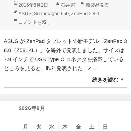
投
作
カ
2016年8月2日
石井 順
新製品発表
Z
稿
成
テ
タ
ASUS
,
Snapdragon 650
,
ZenPad 3 8.0
e
日:
者
ゴ
グ
ASUS、Snapdragon 650搭載7.9インチ新型「ZenPad
コメントを残す
n
リ
P
ー
ASUS が ZenPad タブレットの新モデル「ZenPad 3
a
8.0（Z581KL）」を海外で発表しました。サイズは
d
7.9 インチで USB Type-C コネクタを搭載している
3
ところを見ると、昨年発表された「Z …
8
続きを読む
A
.
S
0
U
（
S
Z
2026年8月
、
5
S
8
月
火
水
木
金
土
日