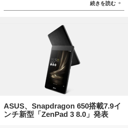
続きを読む
A
S
U
S
、
C
A
や
音
声
通
話
ASUS、Snapdragon 650搭載7.9イ
対
ンチ新型「ZenPad 3 8.0」発表
応
「