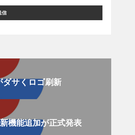
」がダサくロゴ刷新
新&新機能追加が正式発表