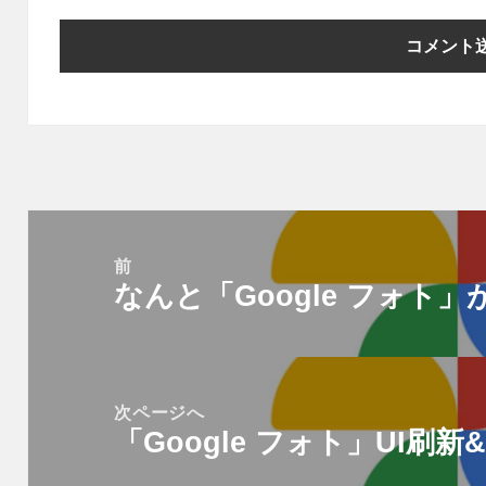
投
稿
前
なんと「Google フォト
ナ
前
ビ
の
ゲ
投
ー
稿:
次ページへ
シ
「Google フォト」UI刷
次
ョ
の