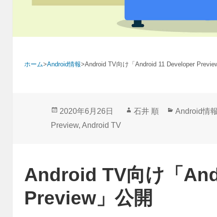
ホーム
>
Android情報
>
Android TV向け「Android 11 Developer Prev
投
作
カ
2020年6月26日
石井 順
Android情
稿
成
テ
Preview
,
Android TV
日:
者
ゴ
リ
ー
Android TV向け「Andr
Preview」公開