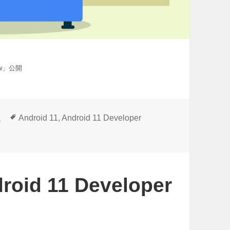
iew」公開
タ
報
Android 11
,
Android 11 Developer
グ
oid 11 Developer