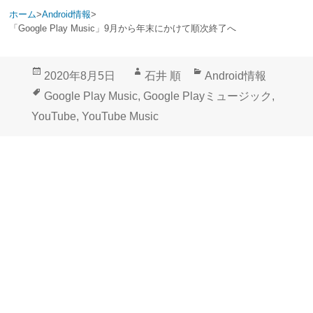
ホーム
>
Android情報
>
「Google Play Music」9月から年末にかけて順次終了へ
投
作
カ
2020年8月5日
石井 順
Android情報
稿
成
テ
タ
Google Play Music
,
Google Playミュージック
,
日:
者
ゴ
グ
YouTube
,
YouTube Music
リ
ー