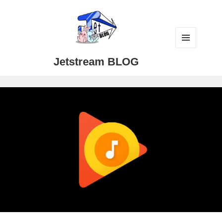
メニュ
Jetstream BLOG
ーとウ
ィジェ
ット