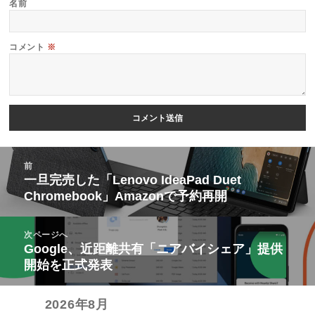
名前
コメント
※
投
前
稿
一旦完売した「Lenovo IdeaPad Duet
前
Chromebook」Amazonで予約再開
ナ
の
ビ
投
次ページへ
ゲ
稿:
Google、近距離共有「ニアバイシェア」提供
次
ー
開始を正式発表
の
シ
投
ョ
2026年8月
稿:
ン