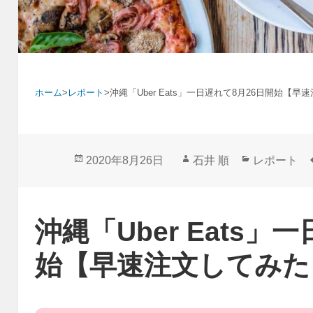
ホーム
>
レポート
>
沖縄「Uber Eats」一日遅れて8月26日開始【
投
作
カ
2020年8月26日
石井 順
レポート
稿
成
テ
日:
者
ゴ
リ
沖縄「Uber Eats」
ー
始【早速注文してみた