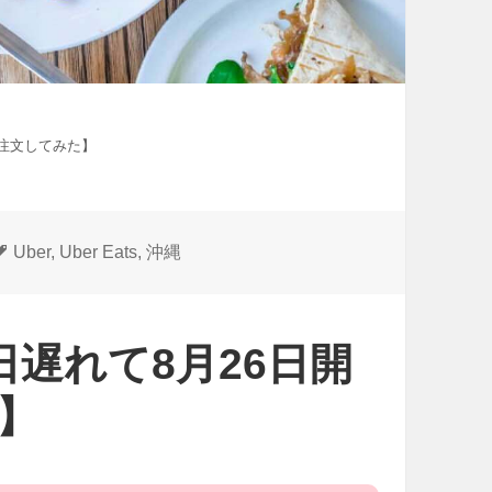
早速注文してみた】
タ
Uber
,
Uber Eats
,
沖縄
グ
一日遅れて8月26日開
】