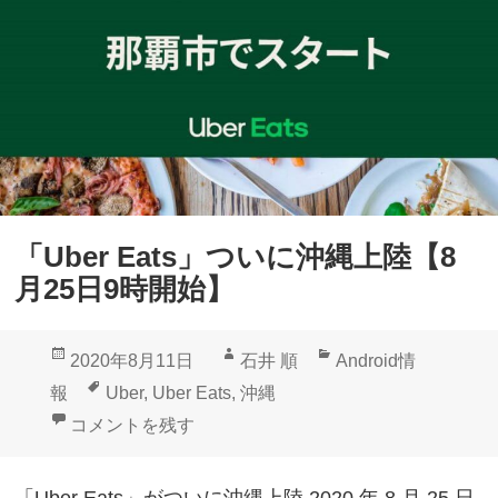
E
a
t
s
」
本
日
「Uber Eats」ついに沖縄上陸【8
つ
月25日9時開始】
い
に
投
作
カ
2020年8月11日
石井 順
Android情
沖
稿
成
テ
タ
報
Uber
,
Uber Eats
,
沖縄
縄
日:
者
ゴ
グ
「Uber Eats」ついに沖縄上陸【8月25日9時開始】 に
コメントを残す
上
リ
陸
ー