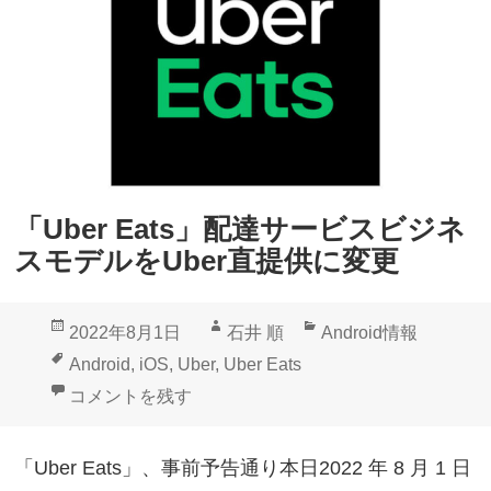
「Uber Eats」配達サービスビジネ
スモデルをUber直提供に変更
投
作
カ
2022年8月1日
石井 順
Android情報
稿
成
テ
タ
Android
,
iOS
,
Uber
,
Uber Eats
日:
者
ゴ
グ
「Uber Eats」配達サービスビジネスモデルをUber
コメントを残す
リ
ー
「Uber Eats」、事前予告通り本日2022 年 8 月 1 日