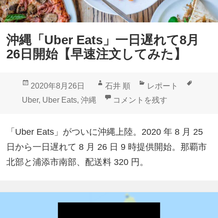
沖縄「Uber Eats」一日遅れて8月
26日開始【早速注文してみた】
投
作
カ
タ
2020年8月26日
石井 順
レポート
稿
成
テ
グ
沖縄「Uber Eats」一日遅
Uber
,
Uber Eats
,
沖縄
コメントを残す
日:
者
ゴ
リ
「Uber Eats」がついに沖縄上陸。2020 年 8 月 25
ー
日から一日遅れて 8 月 26 日 9 時提供開始。那覇市
北部と浦添市南部、配送料 320 円。