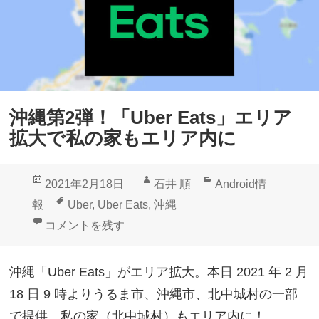
沖縄第2弾！「Uber Eats」エリア
拡大で私の家もエリア内に
投
作
カ
2021年2月18日
石井 順
Android情
稿
成
テ
タ
報
Uber
,
Uber Eats
,
沖縄
日:
者
ゴ
グ
沖縄第2弾！「Uber Eats」エリア拡大で私の家もエ
コメントを残す
リ
ー
沖縄「Uber Eats」がエリア拡大。本日 2021 年 2 月
18 日 9 時よりうるま市、沖縄市、北中城村の一部
で提供。私の家（北中城村）もエリア内に！