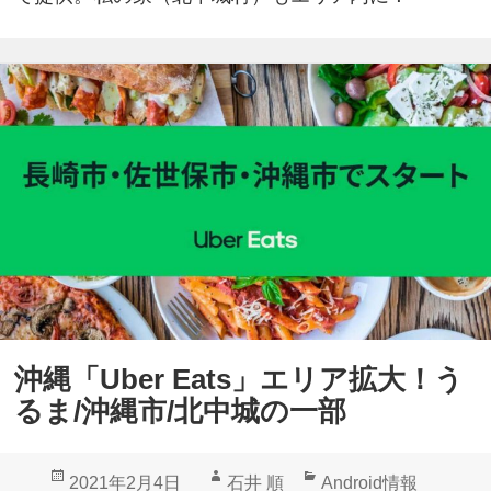
沖縄「Uber Eats」エリア拡大！う
るま/沖縄市/北中城の一部
投
作
カ
2021年2月4日
石井 順
Android情報