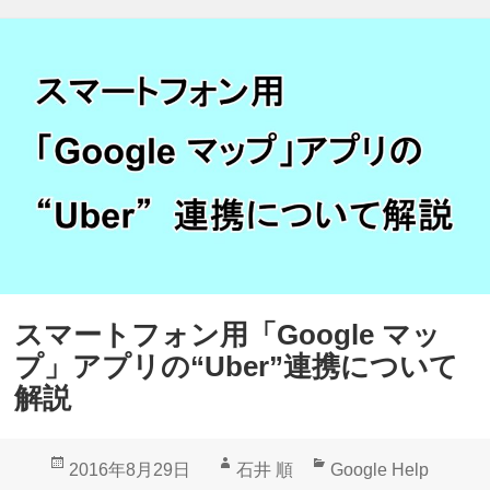
b
開
e
始
r
】
E
a
t
s
」
で
「
スマートフォン用「Google マッ
L
プ」アプリの“Uber”連携について
I
解説
N
E
投
作
カ
2016年8月29日
石井 順
Google Help
P