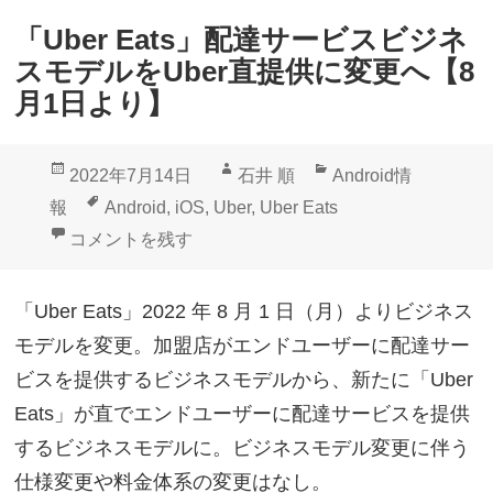
「Uber Eats」配達サービスビジネ
スモデルをUber直提供に変更へ【8
月1日より】
投
作
カ
2022年7月14日
石井 順
Android情
稿
成
テ
タ
報
Android
,
iOS
,
Uber
,
Uber Eats
日:
者
ゴ
グ
「Uber Eats」配達サービスビジネスモデルをUber
コメントを残す
リ
ー
「Uber Eats」2022 年 8 月 1 日（月）よりビジネス
モデルを変更。加盟店がエンドユーザーに配達サー
ビスを提供するビジネスモデルから、新たに「Uber
Eats」が直でエンドユーザーに配達サービスを提供
するビジネスモデルに。ビジネスモデル変更に伴う
仕様変更や料金体系の変更はなし。