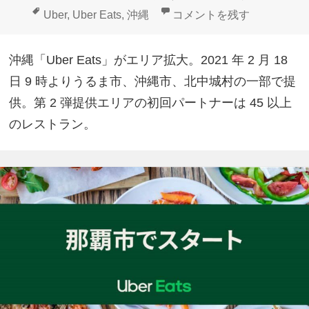
稿
成
テ
タ
沖縄「Uber Eats」エリ
Uber
,
Uber Eats
,
沖縄
コメントを残す
日:
者
ゴ
グ
リ
沖縄「Uber Eats」がエリア拡大。2021 年 2 月 18
ー
日 9 時よりうるま市、沖縄市、北中城村の一部で提
供。第 2 弾提供エリアの初回パートナーは 45 以上
のレストラン。