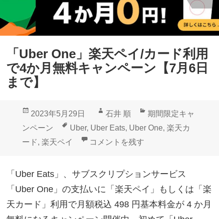
「Uber One」楽天ペイ/カード利用
で4か月無料キャンペーン【7月6日
まで】
投
作
カ
2023年5月29日
石井 順
期間限定キャ
稿
成
テ
タ
ンペーン
Uber
,
Uber Eats
,
Uber One
,
楽天カ
日:
者
ゴ
グ
「Uber One」楽天ペイ/カード利
ード
,
楽天ペイ
コメントを残す
リ
ー
「Uber Eats」、サブスクリプションサービス
「Uber One」の支払いに「楽天ペイ」もしくは「楽
天カード」利用で月額税込 498 円基本料金が 4 か月