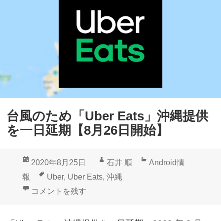
台風のため「Uber Eats」沖縄提供
を一日延期【8月26日開始】
投
作
カ
2020年8月25日
石井 順
Android情
稿
成
テ
タ
報
Uber
,
Uber Eats
,
沖縄
日:
者
ゴ
グ
台風のため「Uber Eats」沖縄提供を一日延期【8月2
コメントを残す
リ
ー