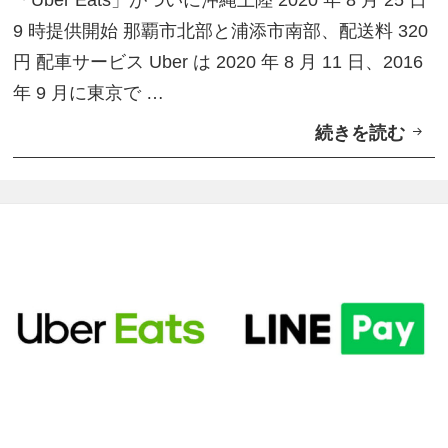
「Uber Eats」がついに沖縄上陸 2020 年 8 月 25 日
【
9 時提供開始 那覇市北部と浦添市南部、配送料 320
9
円 配車サービス Uber は 2020 年 8 月 11 日、2016
時
年 9 月に東京で …
開
続きを読む
「
始
U
】
b
e
r
E
a
t
s
」
つ