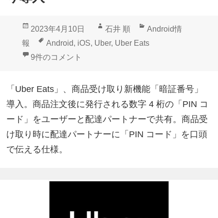
投
作
カ
2023年4月10日
石井 順
Android情
稿
成
テ
タ
報
Android
,
iOS
,
Uber
,
Uber Eats
日:
者
ゴ
グ
「Uber Eats」暗証番号商品受け取り導入 への
9件のコメント
リ
ー
「Uber Eats」、商品受け取り新機能「暗証番号」
導入。商品注文後に発行される数字 4 桁の「PIN コ
ード」をユーザーと配達パートナーで共有。商品受
け取り時に配達パートナーに「PIN コード」を口頭
で伝える仕様。