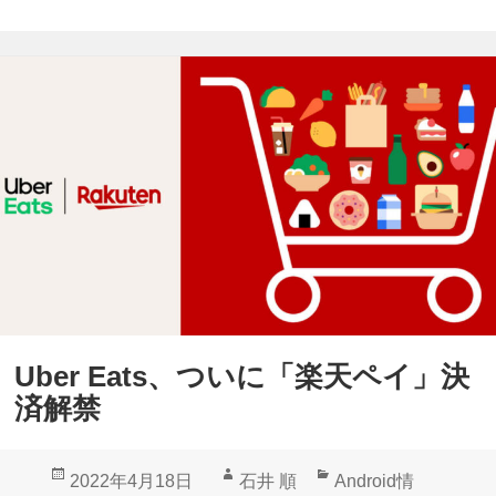
Uber Eats、ついに「楽天ペイ」決
済解禁
投
作
カ
2022年4月18日
石井 順
Android情