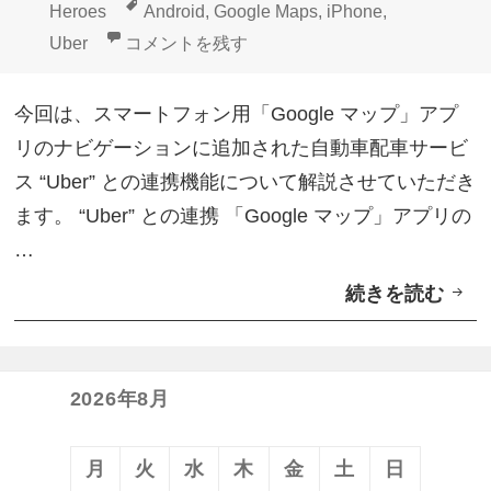
稿
成
テ
タ
Heroes
Android
,
Google Maps
,
iPhone
,
a
日:
者
ゴ
グ
スマートフォン用「Google マップ」アプリの“
Uber
コメントを残す
y
リ
」
ー
今回は、スマートフォン用「Google マップ」アプ
利
リのナビゲーションに追加された自動車配車サービ
用
ス “Uber” との連携機能について解説させていただき
可
ます。 “Uber” との連携 「Google マップ」アプリの
能
…
に
続きを読む
ス
マ
ー
ト
2026年8月
フ
ォ
月
火
水
木
金
土
日