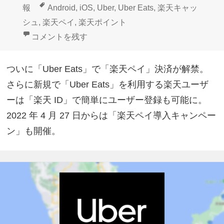
稿
成
テ
タ
報
Android
,
iOS
,
Uber
,
Uber Eats
,
楽天キャッ
日:
者
ゴ
グ
シュ
,
楽天ペイ
,
楽天ポイント
リ
Uber Eats、ついに「楽天ペイ」決済解禁 に
コメントを残す
ー
ついに「Uber Eats」で「楽天ペイ」決済が解禁。
さらに新規で「Uber Eats」を利用する楽天ユーザ
ーは「楽天 ID」で簡単にユーザー登録も可能に。
2022 年 4 月 27 日からは「楽天ペイ導入キャンペー
ン」も開催。