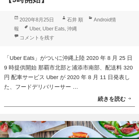
投
作
カ
2020年8月25日
石井 順
Android情
稿
成
テ
タ
報
Uber
,
Uber Eats
,
沖縄
日:
者
ゴ
グ
「Uber Eats」本日ついに沖縄上陸【9時開始】 に
コメントを残す
リ
ー
「Uber Eats」がついに沖縄上陸 2020 年 8 月 25 日
9 時提供開始 那覇市北部と浦添市南部、配送料 320
円 配車サービス Uber が 2020 年 8 月 11 日発表し
た、フードデリバリーサー …
続きを読む
「
U
b
e
r