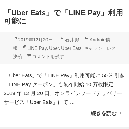
い
「Uber Eats」で「LINE Pay」利用
に
可能に
沖
縄
投
作
カ
2019年12月20日
石井 順
Android情
上
稿
成
テ
タ
報
LINE Pay
,
Uber
,
Uber Eats
,
キャッシュレス
陸
日:
者
ゴ
グ
「Uber Eats」で「LINE Pay」利用可能に に
決済
コメントを残す
【
リ
8
ー
「Uber Eats」で「LINE Pay」利用可能に 50％ 引き
月
「LINE Pay クーポン」も配布開始 10 万枚限定
2
2019 年 12 月 20 日、オンラインフードデリバリー
5
サービス「Uber Eats」にて …
日
続きを読む
「
9
U
時